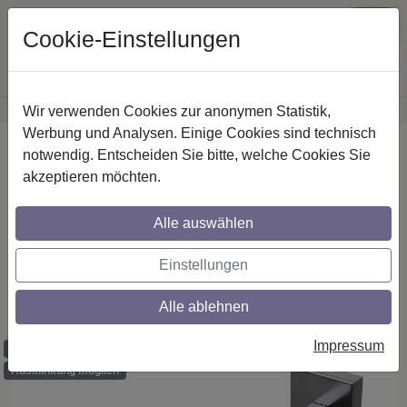
Cookie-Einstellungen
Wir verwenden Cookies zur anonymen Statistik,
·
Günstige Versandkosten
innerhalb Österreichs
Sichere Zahlung
Werbung und Analysen. Einige Cookies sind technisch
Startseite
Innenlaufstangen
Aluminium / Metall
notwendig. Entscheiden Sie bitte, welche Cookies Sie
akzeptieren möchten.
Gardinenstangen mit eckigem Innenlauf
Alle auswählen
aus Aluminium / Metall in 14x35 mm, 1-
läufig, Modell SMARTLINE - Paxo
Einstellungen
Edelstahl-Optik / Chrom (Wandabstand
lang)
Alle ablehnen
Impressum
Maßzuschnitt möglich
Ausklinkung möglich