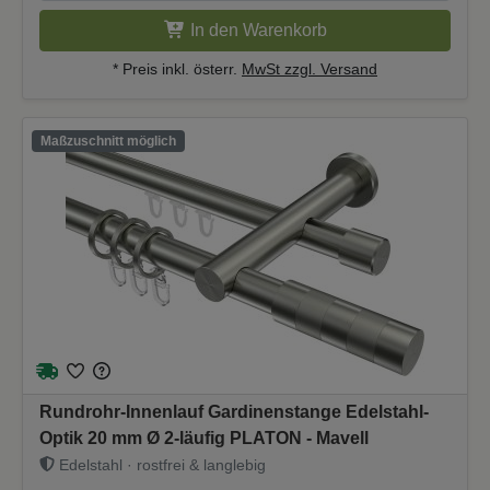
In den Warenkorb
* Preis inkl. österr.
MwSt zzgl. Versand
Maßzuschnitt möglich
Rundrohr-Innenlauf Gardinenstange Edelstahl-
Optik 20 mm Ø 2-läufig PLATON - Mavell
Edelstahl · rostfrei & langlebig