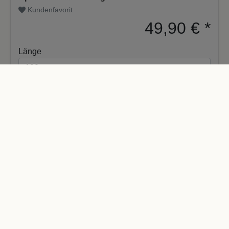
Kundenfavorit
49,90 €
*
Länge
In den Warenkorb
* Preis inkl. österr.
MwSt zzgl. Versand
Maßzuschnitt möglich