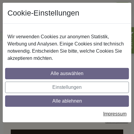
Cookie-Einstellungen
Wir verwenden Cookies zur anonymen Statistik,
·
Günstige Versandkosten
innerhalb Österreichs
Sichere Zahlung
FILTER
Werbung und Analysen. Einige Cookies sind technisch
Startseite
Rundrohr-Innenlaufstangen
notwendig. Entscheiden Sie bitte, welche Cookies Sie
Innenlauf-Rundrohrstangen - 
akzeptieren möchten.
RUNDROHR-INNENLAUFSTANGEN
Alle auswählen
Zwei Ebenen.
Ein Statement.
Einstellungen
Alle ablehnen
Das clevere Dual-System: vorne ein dekoratives
Rundrohr für Ösen- und Schlaufenschals, hinten der
Impressum
unsichtbare Innenlauf für Stores.
Bild KI generiert