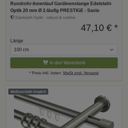
Rundrohr-Innenlauf Gardinenstange Edelstahl-
Optik 20 mm Ø 2-läufig PRESTIGE - Savio
Edelstahl-Optik · robust & rostfrei
47,10 €
*
Länge
In den Warenkorb
* Preis inkl. österr.
MwSt zzgl. Versand
Maßzuschnitt möglich