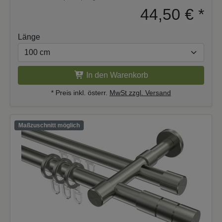
44,50 €
*
Länge
In den Warenkorb
* Preis inkl. österr.
MwSt zzgl. Versand
Maßzuschnitt möglich