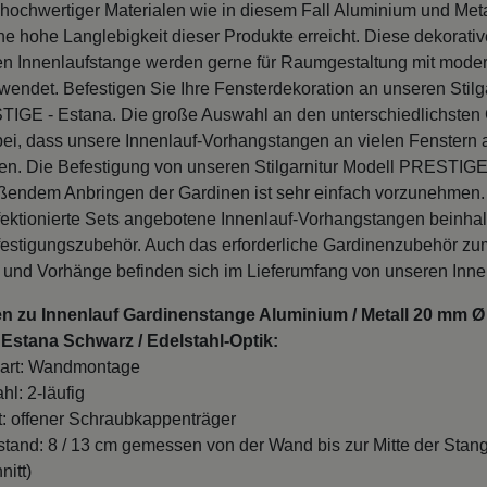
ochwertiger Materialen wie in diesem Fall Aluminium und Metal
e hohe Langlebigkeit dieser Produkte erreicht. Diese dekorati
en Innenlaufstange werden gerne für Raumgestaltung mit mode
endet. Befestigen Sie Ihre Fensterdekoration an unseren Stilga
IGE - Estana. Die große Auswahl an den unterschiedlichsten
bei, dass unsere Innenlauf-Vorhangstangen an vielen Fenstern
n. Die Befestigung von unseren Stilgarnitur Modell PRESTIGE
ßendem Anbringen der Gardinen ist sehr einfach vorzunehmen.
fektionierte Sets angebotene Innenlauf-Vorhangstangen beinha
festigungszubehör. Auch das erforderliche Gardinenzubehör z
 und Vorhänge befinden sich im Lieferumfang von unseren Inne
n zu Innenlauf Gardinenstange Aluminium / Metall 20 mm Ø 
Estana Schwarz / Edelstahl-Optik:
art: Wandmontage
hl: 2-läufig
t: offener Schraubkappenträger
and: 8 / 13 cm gemessen von der Wand bis zur Mitte der Stan
nitt)