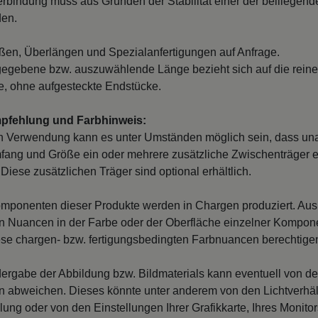
erbindung muss aus Gründen der Stabilität einer der beiliegend
den.
en, Überlängen und Spezialanfertigungen auf Anfrage.
egebene bzw. auszuwählende Länge bezieht sich auf die reine
, ohne aufgesteckte Endstücke.
mpfehlung und Farbhinweis:
n Verwendung kann es unter Umständen möglich sein, dass un
fang und Größe ein oder mehrere zusätzliche Zwischenträger er
Diese zusätzlichen Träger sind optional erhältlich.
mponenten dieser Produkte werden in Chargen produziert. Au
 Nuancen in der Farbe oder der Oberfläche einzelner Kompon
iese chargen- bzw. fertigungsbedingten Farbnuancen berechtigen
ergabe der Abbildung bzw. Bildmaterials kann eventuell von d
en abweichen. Dieses könnte unter anderem von den Lichtverhäl
llung oder von den Einstellungen Ihrer Grafikkarte, Ihres Monito