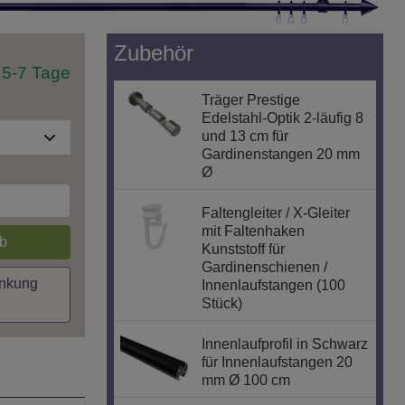
Zubehör
t 5-7 Tage
Träger Prestige
Edelstahl-Optik 2-läufig 8
und 13 cm für
Gardinenstangen 20 mm
Ø
Faltengleiter / X-Gleiter
mit Faltenhaken
b
Kunststoff für
Gardinenschienen /
inkung
Innenlaufstangen (100
Stück)
Innenlaufprofil in Schwarz
für Innenlaufstangen 20
mm Ø 100 cm