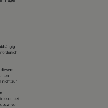
en Träger
abhängig
forderlich
s diesem
enten
 nicht zur
en
tnissen bei
rs bzw. von