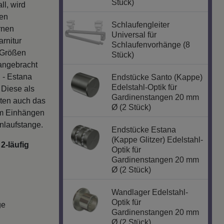
Stück)
l, wird
ven
Schlaufengleiter
rnen
Universal für
rnitur
Schlaufenvorhänge (8
 Größen
Stück)
 angebracht
 - Estana
Endstücke Santo (Kappe)
Edelstahl-Optik für
 Diese als
Gardinenstangen 20 mm
lten auch das
Ø (2 Stück)
um Einhängen
nlaufstange.
Endstücke Estana
(Kappe Glitzer) Edelstahl-
2-läufig
Optik für
Gardinenstangen 20 mm
Ø (2 Stück)
Wandlager Edelstahl-
Optik für
ge
Gardinenstangen 20 mm
Ø (2 Stück)