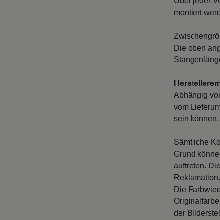
Über jeder V
montiert wer
Zwischengröß
Die oben ang
Stangenlänge
Herstellere
Abhängig vo
vom Lieferum
sein können. 
Sämtliche Ko
Grund können
auftreten. D
Reklamation.
Die Farbwied
Originalfarb
der Bilderste