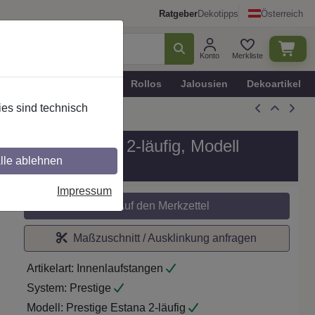
Ratgeber
Dekotipps
Österreich
Konto
Merkliste
n
Plissee - Faltstores
Rollos
Jalousien
Dekoartikel
es sind technisch
all in 20 mm Ø, 2-läufig, Modell
lle ablehnen
Impressum
Auf den Merkzettel
Maßzuschnitt / Ausklinkung anfragen
Artikelart:
Innenlaufstangen
System:
Prestige
Modell:
Prestige Estana 2-läufig