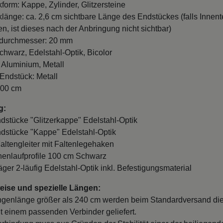
form: Kappe, Zylinder, Glitzersteine
länge: ca. 2,6 cm sichtbare Länge des Endstückes (falls Innente
n, ist dieses nach der Anbringung nicht sichtbar)
durchmesser: 20 mm
chwarz, Edelstahl-Optik, Bicolor
: Aluminium, Metall
 Endstück: Metall
100 cm
g:
ndstücke "Glitzerkappe" Edelstahl-Optik
ndstücke "Kappe" Edelstahl-Optik
Faltengleiter mit Faltenlegehaken
nnenlaufprofile 100 cm Schwarz
äger 2-läufig Edelstahl-Optik inkl. Befestigungsmaterial
ise und spezielle Längen:
ngenlänge größer als 240 cm werden beim Standardversand di
it einem passenden Verbinder geliefert.