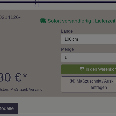
 10214126-
Sofort versandfertig , Lieferzei
Länge
100 cm
Menge
In den Warenkor
80 €
*
Maßzuschnitt / Auskl
anfragen
 österr.
MwSt zzgl. Versand
Modelle