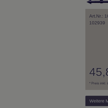
Art.Nr.:
102939
45,
* Preis inkl.
Weitere 