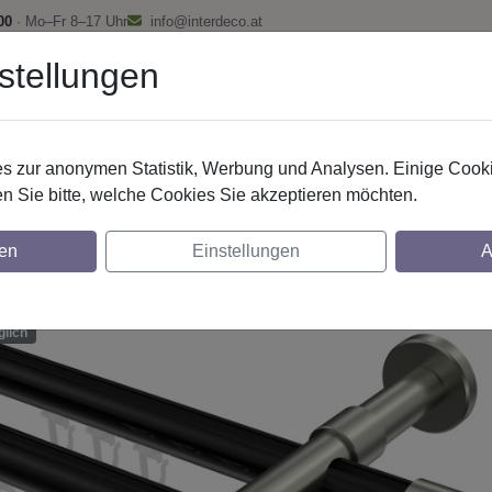
00
· Mo–Fr 8–17 Uhr
info@interdeco.at
stellungen
fstangen
Gardinenschienen
Scheibenstangen
Gardine
 zur anonymen Statistik, Werbung und Analysen. Einige Cooki
Innenlaufstangen
Aluminium / Metall
n Sie bitte, welche Cookies Sie akzeptieren möchten.
nstangen mit Innenlauf aus Aluminium / Met
en
Einstellungen
A
E - Estana Schwarz / Edelstahl-Optik
glich
lich