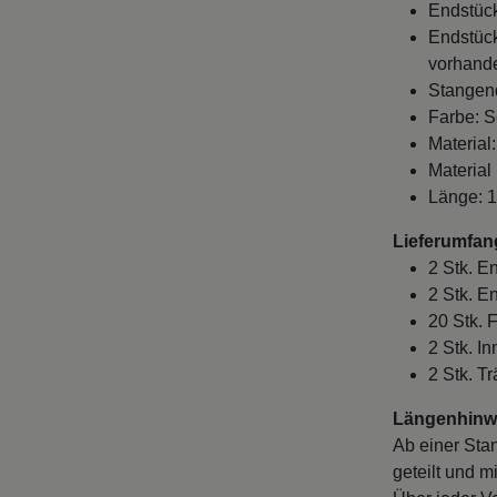
Endstück
Endstück
vorhande
Stangen
Farbe: S
Material
Material
Länge: 
Lieferumfan
2 Stk. E
2 Stk. E
20 Stk. 
2 Stk. I
2 Stk. Tr
Längenhinwe
Ab einer Sta
geteilt und m