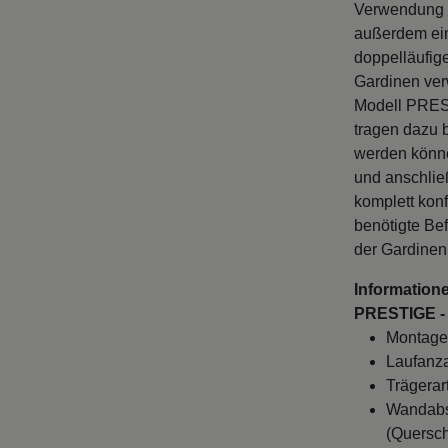
Verwendung h
außerdem ein
doppelläufig
Gardinen verw
Modell PREST
tragen dazu 
werden könne
und anschlie
komplett kon
benötigte Be
der Gardinen
Informatione
PRESTIGE - 
Montage
Laufanza
Trägerar
Wandabst
(Quersch