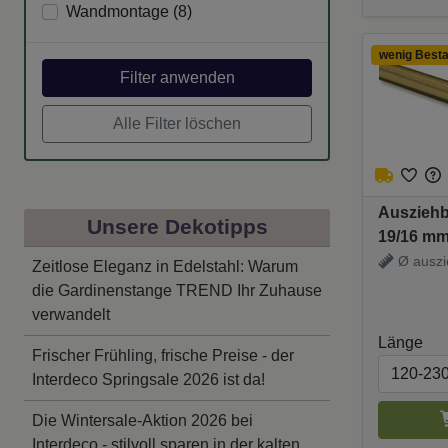
Wandmontage (
8
)
wenig Best
Filter anwenden
Alle Filter löschen
Ausziehb
Unsere Dekotipps
19/16 mm
Antik
Ø auszie
Zeitlose Eleganz in Edelstahl: Warum
die Gardinenstange TREND Ihr Zuhause
verwandelt
Länge
Frischer Frühling, frische Preise - der
Interdeco Springsale 2026 ist da!
Die Wintersale-Aktion 2026 bei
Interdeco - stilvoll sparen in der kalten