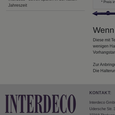
* Preis i
Jahreszeit
Wenn 
Diese mit T
wenigen Han
Vorhangstan
Zur Anbring
Die Halteru
KONTAKT:
Interdeco Gm
Udersche Str. 