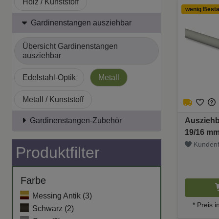
Holz / Kunststoff
wenig Best
Gardinenstangen ausziehbar
Übersicht Gardinenstangen
ausziehbar
Edelstahl-Optik
Metall
Metall / Kunststoff
Gardinenstangen-Zubehör
Ausziehb
19/16 mm
Hellgrau
Kundenf
Produktfilter
Farbe
Messing Antik (
3
)
* Preis i
Schwarz (
2
)