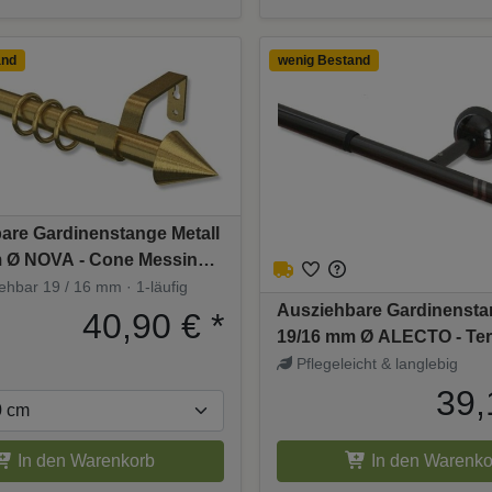
and
wenig Bestand
are Gardinenstange Metall
 Ø NOVA - Cone Messing
hbar 19 / 16 mm · 1-läufig
Ausziehbare Gardinensta
40,90 €
*
19/16 mm Ø ALECTO - Ter
Schwarz / Nickel 130-240
Pflegeleicht & langlebig
39,
In den Warenkorb
In den Warenko