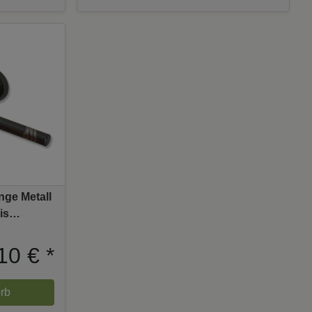
nge Metall
is
 cm
10 €
*
rb