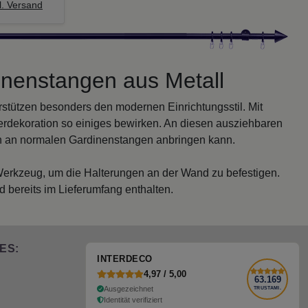
. Versand
inenstangen aus Metall
tützen besonders den modernen Einrichtungsstil. Mit
rdekoration so einiges bewirken. An diesen ausziehbaren
h an normalen Gardinenstangen anbringen kann.
Werkzeug, um die Halterungen an der Wand zu befestigen.
bereits im Lieferumfang enthalten.
ES:
INTERDECO
4,97 / 5,00
63.169
Ausgezeichnet
TRUSTAMI.
Identität verifiziert