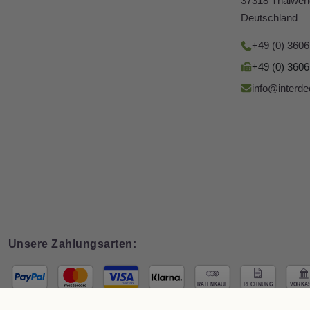
37318 Thalwen
Deutschland
+49 (0) 360
+49 (0) 360
info@interde
Unsere Zahlungsarten: