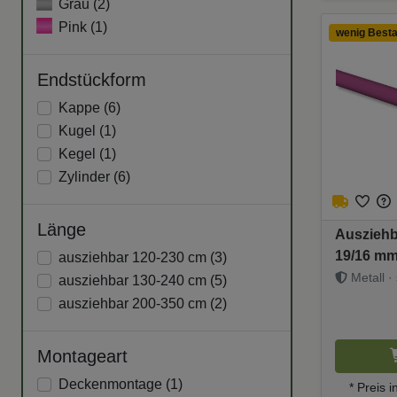
Grau (
2
)
Pink (
1
)
wenig Best
Endstückform
Kappe (
6
)
Kugel (
1
)
Kegel (
1
)
Zylinder (
6
)
Länge
Ausziehb
19/16 mm
ausziehbar 120-230 cm (
3
)
(Beere) 
Metall · 
ausziehbar 130-240 cm (
5
)
ausziehbar 200-350 cm (
2
)
Montageart
Deckenmontage (
1
)
* Preis i