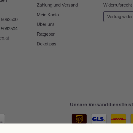
den
Zahlung und Versand
Widerrufsrecht
Mein Konto
Vertrag wider
6 5062500
Über uns
6 5062504
Ratgeber
co.at
Dekotipps
Unsere Versanddienstleist