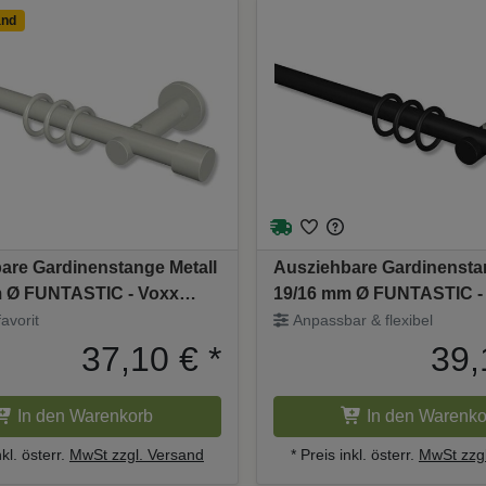
and
are Gardinenstange Metall
Ausziehbare Gardinensta
 Ø FUNTASTIC - Voxx
19/16 mm Ø FUNTASTIC -
 (Taupe) 130-240 cm
Schwarz 130-240 cm
avorit
Anpassbar & flexibel
37,10 €
*
39,
In den Warenkorb
In den Warenko
nkl. österr.
MwSt zzgl. Versand
* Preis inkl. österr.
MwSt zzgl