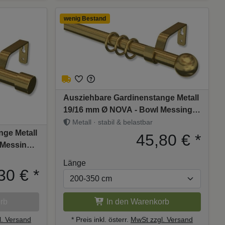
wenig Bestand
Ausziehbare Gardinenstange Metall
19/16 mm Ø NOVA - Bowl Messing
Antik
Metall · stabil & belastbar
nge Metall
45,80 €
*
 Messing
Länge
30 €
*
rb
In den Warenkorb
. Versand
* Preis inkl. österr.
MwSt zzgl. Versand