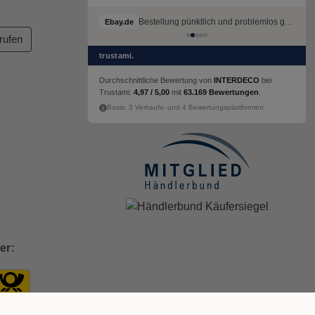
Bestellung pünktlich und problemlos geliefert
Ebay.de
rufen
trustami.
Durchschnittliche Bewertung von
INTERDECO
bei
Trustami:
4,97 / 5,00
mit
63.169 Bewertungen
.
Basis: 3 Verkaufs- und 4 Bewertungsplattformen
er: