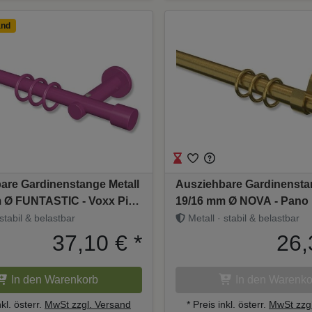
and
are Gardinenstange Metall
Ausziehbare Gardinensta
 Ø FUNTASTIC - Voxx Pink
19/16 mm Ø NOVA - Pano
130-240 cm
Antik 120-230 cm
stabil & belastbar
Metall · stabil & belastbar
37,10 €
*
26,
In den Warenkorb
In den Warenko
nkl. österr.
MwSt zzgl. Versand
* Preis inkl. österr.
MwSt zzgl