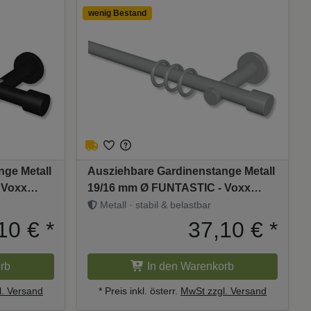
wenig Bestand
nge Metall
Ausziehbare Gardinenstange Metall
 Voxx
19/16 mm Ø FUNTASTIC - Voxx
Grau 130-240 cm
Metall · stabil & belastbar
10 €
*
37,10 €
*
rb
In den Warenkorb
. Versand
* Preis inkl. österr.
MwSt zzgl. Versand