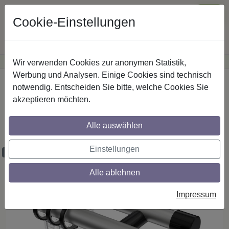
Cookie-Einstellungen
Wir verwenden Cookies zur anonymen Statistik,
·
Günstige Versandkosten
innerhalb Österreichs
Sichere Zahlung
Werbung und Analysen. Einige Cookies sind technisch
Startseite
Gardinenstangen
Metall
notwendig. Entscheiden Sie bitte, welche Cookies Sie
akzeptieren möchten.
Gardinenstangen aus Metall in 20 mm Ø,
2-läufig, Modell PRESTIGE - Zoena
Alle auswählen
Silbergrau / Schwarz
Einstellungen
Maßzuschnitt möglich
Alle ablehnen
Impressum