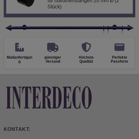
für Gardinenstangen 20 mm Ø (2
Stück)
Maßanfertigun
günstiger
Höchste
Perfekte
g
Versand
Qualität
Passform
KONTAKT: