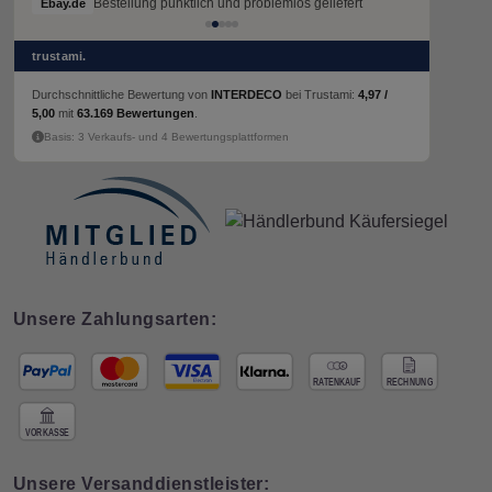
Bestellung pünktlich und problemlos geliefert
Bestellung pünktlich und problemlos geliefert
Ebay.de
Ebay.de
trustami.
Durchschnittliche Bewertung von
INTERDECO
bei Trustami:
4,97 /
5,00
mit
63.169 Bewertungen
.
Basis: 3 Verkaufs- und 4 Bewertungsplattformen
Unsere Zahlungsarten:
Unsere Versanddienstleister: