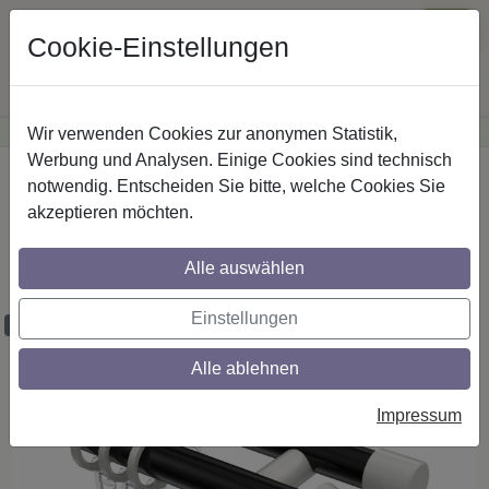
Cookie-Einstellungen
Wir verwenden Cookies zur anonymen Statistik,
·
Günstige Versandkosten
innerhalb Österreichs
Sichere Zahlung
Werbung und Analysen. Einige Cookies sind technisch
Startseite
Gardinenstangen
Metall
notwendig. Entscheiden Sie bitte, welche Cookies Sie
akzeptieren möchten.
Gardinenstangen aus Metall in 20 mm Ø,
2-läufig, Modell PRESTIGE - Savio
Alle auswählen
Schwarz / Weiß
Einstellungen
Maßzuschnitt möglich
Alle ablehnen
Impressum