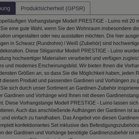
bung
Produktsicherheit (GPSR)
oppelläufigen Vorhangstange Modell PRESTIGE - Luino mit 20
en Sie eine gute Wahl, wenn Sie den Wohnraum insbesondere di
ation umgestalten oder neu ausstatten möchten. Die hier ausg
gen in Schwarz (Rundrohre) / Weiß (Zubehör) sind hochwertig
dekoration. Diese Stilgarnitur Modell PRESTIGE - Luino wurden
dung hochwertiger Materialien verarbeitet und verfügen zugleic
es und modernes Erscheinungsbild. Wir bieten Ihnen die Vorha
densten Größen an, so dass Sie die Möglichkeit haben, jeden
mit diesem Produkt und passenden Gardinen und Vorhängen zu g
Sie sich durch unser Sortiment an Gardinen-Zubehör inspiriere
er Gardinen und Vorhänge wird Ihnen mit diesen Gardinenstan
ht. Diese Vorhangstange Modell PRESTIGE - Luino lassen sich 
ieren. Auch das anschließende Aufhängen der Gardinen ist a
t und einfach zu handhaben. Das Angebot von diesen Gardine
omplett konfektioniertes Set inklusive des Befestigungszubehör
n der Gardinen und Vorhänge benötigte Gardinenzubehör ist i