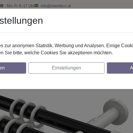
00
· Mo–Fr 8–17 Uhr
info@interdeco.at
stellungen
fstangen
Gardinenschienen
Scheibenstangen
Gardine
 zur anonymen Statistik, Werbung und Analysen. Einige Cooki
Gardinenstangen
Metall
n Sie bitte, welche Cookies Sie akzeptieren möchten.
nstangen aus Metall in 20 mm Ø, 2-läufig
en
Einstellungen
A
glich