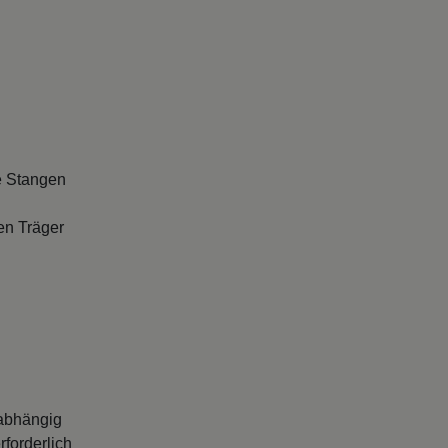
e Stangen
en Träger
abhängig
forderlich