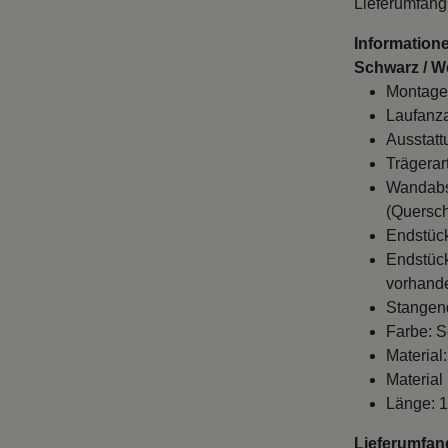
Lieferumfang 
Information
Schwarz / W
Montage
Laufanza
Ausstatt
Trägerar
Wandabst
(Quersch
Endstück
Endstück
vorhande
Stangen
Farbe: S
Material:
Material
Länge: 
Lieferumfan