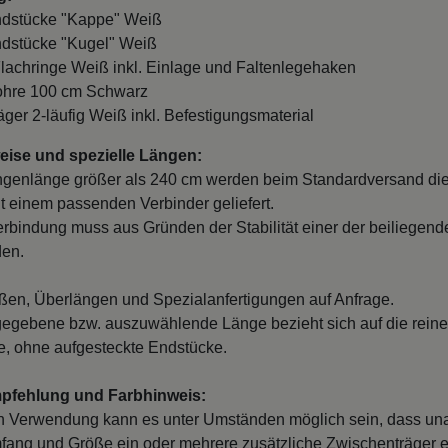
ndstücke "Kappe" Weiß
ndstücke "Kugel" Weiß
Flachringe Weiß inkl. Einlage und Faltenlegehaken
Rohre 100 cm Schwarz
räger 2-läufig Weiß inkl. Befestigungsmaterial
ise und spezielle Längen:
ngenlänge größer als 240 cm werden beim Standardversand di
it einem passenden Verbinder geliefert.
erbindung muss aus Gründen der Stabilität einer der beiliegend
den.
en, Überlängen und Spezialanfertigungen auf Anfrage.
egebene bzw. auszuwählende Länge bezieht sich auf die reine
, ohne aufgesteckte Endstücke.
mpfehlung und Farbhinweis:
n Verwendung kann es unter Umständen möglich sein, dass un
fang und Größe ein oder mehrere zusätzliche Zwischenträger er