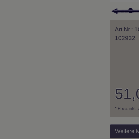
Art.Nr.:
102932
51,
* Preis inkl.
Weitere 