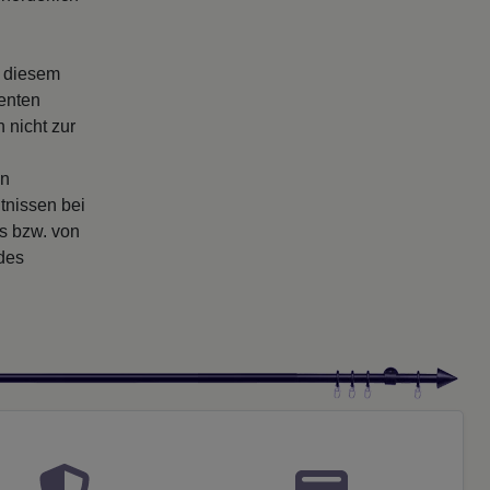
s diesem
enten
 nicht zur
en
tnissen bei
rs bzw. von
 des