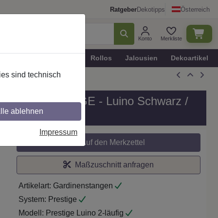
Ratgeber
Dekotipps
Österreich
Konto
Merkliste
n
Plissee - Faltstores
Rollos
Jalousien
Dekoartikel
es sind technisch
, Modell PRESTIGE - Luino Schwarz /
lle ablehnen
Impressum
Auf den Merkzettel
Maßzuschnitt anfragen
Artikelart:
Gardinenstangen
System:
Prestige
Modell:
Prestige Luino 2-läufig