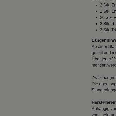
2 Stk. E
2 Stk. E
20 Stk. 
2 Stk. 
2 Stk. T
Längenhinwe
Ab einer Sta
geteilt und m
Über jeder V
montiert wer
Zwischengröß
Die oben ang
Stangenlänge
Herstellere
Abhängig vo
vom Lieferum