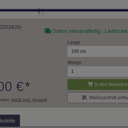
 10203626-
Sofort versandfertig , Lieferzei
Länge
100 cm
Menge
00 €
*
In den Warenkor
Maßzuschnitt anfr
 österr.
MwSt zzgl. Versand
Modelle