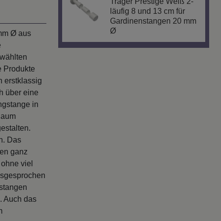
Träger Prestige Weiß 2-
läufig 8 und 13 cm für
Gardinenstangen 20 mm
Ø
 mm Ø aus
e
ewählten
e Produkte
 erstklassig
h über eine
ngstange in
 Raum
estalten.
n. Das
gen ganz
ohne viel
usgesprochen
nstangen
s. Auch das
m