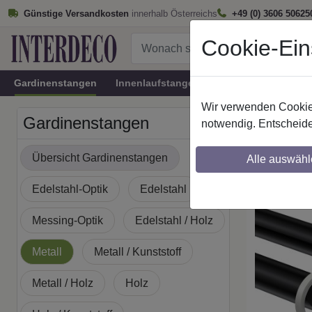
Günstige Versandkosten
innerhalb Österreichs
+49 (0) 3606 50625
Cookie-Ein
Gardinenstangen
Innenlaufstangen
Rundrohr-Innenlau
Wir verwenden Cookies
Startseite
Gardinenstangen
notwendig. Entscheide
Gardine
Übersicht Gardinenstangen
Alle auswähl
Weiß
Edelstahl-Optik
Edelstahl
Maßzuschnitt mö
Messing-Optik
Edelstahl / Holz
Metall
Metall / Kunststoff
Metall / Holz
Holz