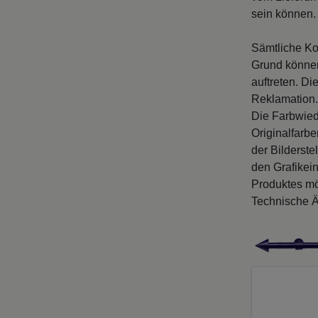
sein können. 
Sämtliche Ko
Grund können
auftreten. D
Reklamation.
Die Farbwied
Originalfarb
der Bilderste
den Grafikei
Produktes mö
Technische Ä