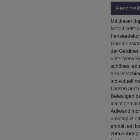
Beschrei
Mit dieser d
Metall treff
Fensterdekor
Gardinenstan
der Gardinen
unter Verwen
schönes, edl
den verschie
individuell 
Lassen auch 
Befestigen d
leicht gemac
Aufwand mont
unkomplizier
enthält ein k
zum Anbringe