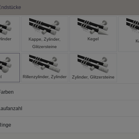
Endstücke
linder
Kegel
Kappe, Zylinder,
K
Glitzersteine
l
Rillenzylinder, Zylinder
Zylinder, Glitzersteine
Farben
aufanzahl
Ringe