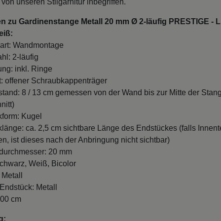
von unseren Stilgarnitur inbegriffen.
en zu Gardinenstange Metall 20 mm Ø 2-läufig PRESTIGE - 
eiß:
art: Wandmontage
hl: 2-läufig
ung: inkl. Ringe
t: offener Schraubkappenträger
and: 8 / 13 cm gemessen von der Wand bis zur Mitte der Stan
nitt)
form: Kugel
länge: ca. 2,5 cm sichtbare Länge des Endstückes (falls Innente
n, ist dieses nach der Anbringung nicht sichtbar)
durchmesser: 20 mm
chwarz, Weiß, Bicolor
 Metall
 Endstück: Metall
100 cm
g: