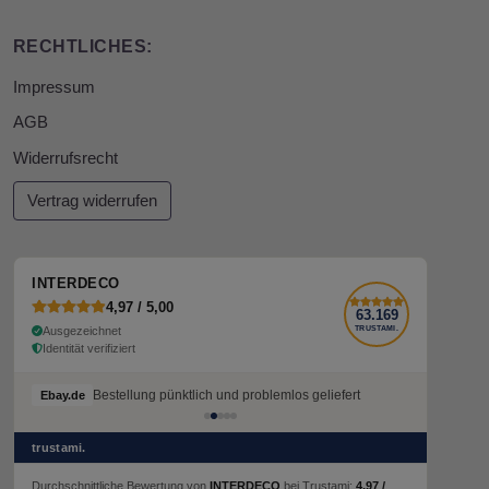
RECHTLICHES:
Impressum
AGB
Widerrufsrecht
Vertrag widerrufen
INTERDECO
4,97 / 5,00
63.169
Ausgezeichnet
TRUSTAMI.
Identität verifiziert
Bestellung pünktlich und problemlos geliefert
Ebay.de
trustami.
Durchschnittliche Bewertung von
INTERDECO
bei Trustami:
4,97 /