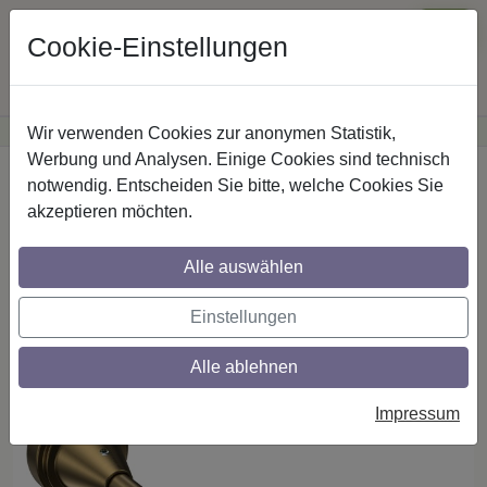
Cookie-Einstellungen
Wir verwenden Cookies zur anonymen Statistik,
·
Günstige Versandkosten
innerhalb Österreichs
Sichere Zahlung
Werbung und Analysen. Einige Cookies sind technisch
Startseite
Gardinenstangen
notwendig. Entscheiden Sie bitte, welche Cookies Sie
Gardinenstangen-Zubehör
Metall
akzeptieren möchten.
Alle auswählen
Träger Primus aus Metall in Messing
Antik, 1-läufig 17 cm für Gardinenstangen
Einstellungen
16 mm Ø
Alle ablehnen
Impressum