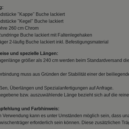
g:
ndstücke "Kappe" Buche lackiert
ndstücke "Kegel" Buche lackiert
Rohre 260 cm Chrom
Rundringe Buche lackiert mit Faltenlegehaken
äger 2-läufig Buche lackiert inkl. Befestigungsmaterial
ise und spezielle Längen:
ngenlänge größer als 240 cm werden beim Standardversand die
erbindung muss aus Gründen der Stabilität einer der beiliegend
en, Überlängen und Spezialanfertigungen auf Anfrage.
egebene bzw. auszuwählende Länge bezieht sich auf die reine
mpfehlung und Farbhinweis:
 Verwendung kann es unter Umständen möglich sein, dass un
wischenträger erforderlich sein können. Diese zusätzlichen Träge