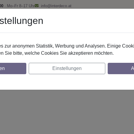
00
· Mo–Fr 8–17 Uhr
info@interdeco.at
stellungen
fstangen
Gardinenschienen
Scheibenstangen
Gardine
 zur anonymen Statistik, Werbung und Analysen. Einige Cooki
n Sie bitte, welche Cookies Sie akzeptieren möchten.
20 mm 2-lfg. Talena Siveo 260 cm Chrom/B
en
Einstellungen
A
glich