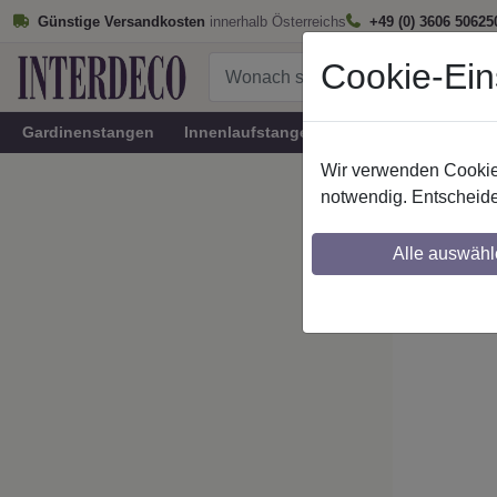
Günstige Versandkosten
innerhalb Österreichs
+49 (0) 3606 50625
Cookie-Ein
Gardinenstangen
Innenlaufstangen
Rundrohr-Innenlau
Wir verwenden Cookies
Startseite
notwendig. Entscheide
Stilg. 
Alle auswähl
Maßzuschnitt mö