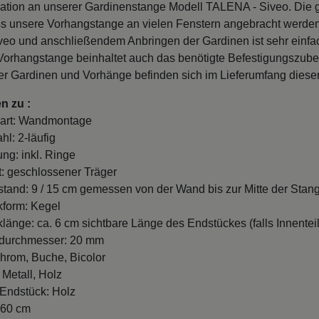
ation an unserer Gardinenstange Modell TALENA - Siveo. Die 
ss unsere Vorhangstange an vielen Fenstern angebracht werde
eo und anschließendem Anbringen der Gardinen ist sehr einfac
orhangstange beinhaltet auch das benötigte Befestigungszube
r Gardinen und Vorhänge befinden sich im Lieferumfang dieser
n zu :
art: Wandmontage
hl: 2-läufig
ung: inkl. Ringe
t: geschlossener Träger
and: 9 / 15 cm gemessen von der Wand bis zur Mitte der Stang
form: Kegel
länge: ca. 6 cm sichtbare Länge des Endstückes (falls Innenteil
durchmesser: 20 mm
hrom, Buche, Bicolor
 Metall, Holz
 Endstück: Holz
260 cm