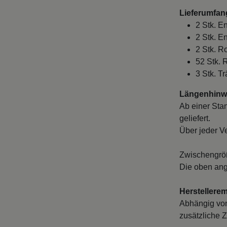
Lieferumfan
2 Stk. E
2 Stk. E
2 Stk. 
52 Stk. 
3 Stk. Tr
Längenhinwe
Ab einer Sta
geliefert.
Über jeder V
Zwischengröß
Die oben ang
Herstellere
Abhängig von
zusätzliche Z