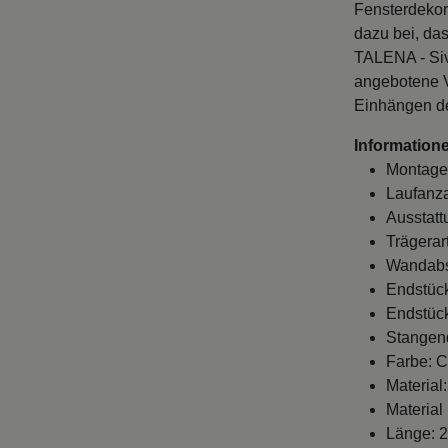
Fensterdekor
dazu bei, da
TALENA - Siv
angebotene V
Einhängen de
Informatione
Montage
Laufanza
Ausstatt
Trägerar
Wandabst
Endstück
Endstück
Stangen
Farbe: C
Material:
Material
Länge: 