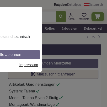
Ratgeber
Dekotipps
Österreich
Konto
Merkliste
n
Plissee - Faltstores
Rollos
Jalousien
Dekoartikel
es sind technisch
uche
lle ablehnen
Auf den Merkzettel
Impressum
Maßzuschnitt anfragen
Artikelart:
Gardinenstangen
System:
Talena
Modell:
Talena Siveo 2-läufig
Montageart:
Wandmontage