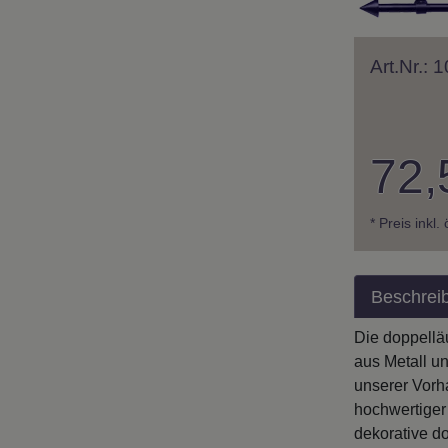
Art.Nr.:
72,
* Preis inkl.
Beschrei
Die doppellä
aus Metall un
unserer Vorha
hochwertiger 
dekorative d