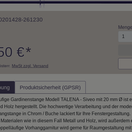
 10201428-261230
Meng
50 €
*
 österr.
MwSt zzgl. Versand
bung
Produktsicherheit (GPSR)
ufige Gardinenstange Modell TALENA - Siveo mit 20 mm Ø ist e
d Holz hergestellt. Die hochwertige Verarbeitung und der moder
ngstange in Chrom / Buche lackiert für Ihre Fenstergestaltung.
Materialen wie in diesem Fall Metall und Holz, wird außerdem e
oppelläufige Vorhanggarnitur wird gerne für Raumgestaltung mi