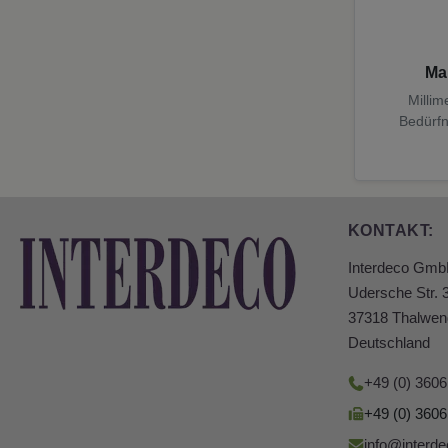
Ma
Millim
Bedürfn
KONTAKT:
Interdeco Gm
Udersche Str. 
37318 Thalwen
Deutschland
+49 (0) 360
+49 (0) 360
info@interde