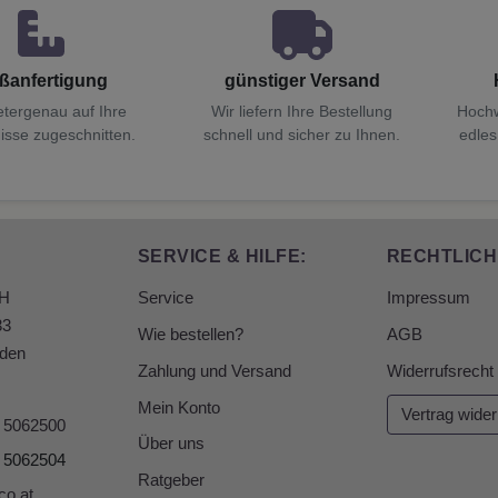
ßanfertigung
günstiger Versand
etergenau auf Ihre
Wir liefern Ihre Bestellung
Hochw
isse zugeschnitten.
schnell und sicher zu Ihnen.
edles
SERVICE & HILFE:
RECHTLICH
bH
Service
Impressum
33
Wie bestellen?
AGB
den
Zahlung und Versand
Widerrufsrecht
Mein Konto
Vertrag wider
6 5062500
Über uns
6 5062504
Ratgeber
co.at