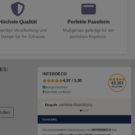
Höchste Qualität
Perfekte Passform
ertige Verarbeitung und
Maßgenau gefertigt für ein
 Design für Ihr Zuhause.
perfektes Ergebnis.
ES:
INTERDECO
4,97 / 5,00
63.163
Ausgezeichnet
TRUSTAMI.
Identität verifiziert
perfekte Abwicklung.
Ebay.de
rufen
trustami.
Durchschnittliche Bewertung von
INTERDECO
bei