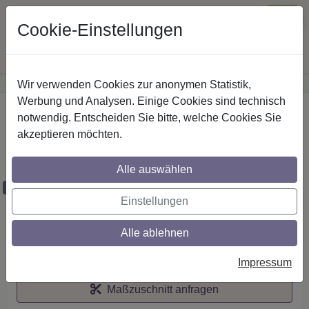
Cookie-Einstellungen
Wir verwenden Cookies zur anonymen Statistik,
·
Günstige Versandkosten
innerhalb Österreichs
Sichere Zahlung
Werbung und Analysen. Einige Cookies sind technisch
Startseite
notwendig. Entscheiden Sie bitte, welche Cookies Sie
akzeptieren möchten.
Stilg. 20 mm 2-lfg. Talena Bero 520 cm
Silbergrau/Nussbaum
Alle auswählen
Maßzuschnitt möglich
Einstellungen
Alle ablehnen
Auf den Merkzettel
Impressum
Maßzuschnitt anfragen