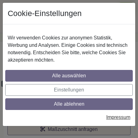
Cookie-Einstellungen
Wir verwenden Cookies zur anonymen Statistik,
·
Günstige Versandkosten
innerhalb Österreichs
Sichere Zahlung
Werbung und Analysen. Einige Cookies sind technisch
Startseite
notwendig. Entscheiden Sie bitte, welche Cookies Sie
akzeptieren möchten.
Stilg. 20 mm 2-lfg. Prestige Zoena 520 cm
Weiß/Edelst.-O.
Alle auswählen
Maßzuschnitt möglich
Einstellungen
Alle ablehnen
Auf den Merkzettel
Impressum
Maßzuschnitt anfragen