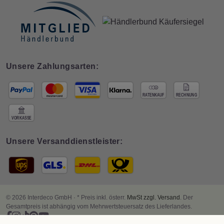
Unsere Zahlungsarten:
Unsere Versanddienstleister:
© 2026 Interdeco GmbH · * Preis inkl. österr.
MwSt zzgl. Versand
. Der
Gesamtpreis ist abhängig vom Mehrwertsteuersatz des Lieferlandes.