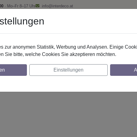
00
· Mo–Fr 8–17 Uhr
info@interdeco.at
stellungen
fstangen
Gardinenschienen
Scheibenstangen
Gardine
 zur anonymen Statistik, Werbung und Analysen. Einige Cooki
n Sie bitte, welche Cookies Sie akzeptieren möchten.
20 mm 2-lfg. Prestige Zoena 260 cm Silber
en
Einstellungen
A
glich