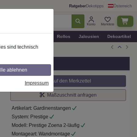
Ratgeber
Dekotipps
Österreich
Konto
Merkliste
n
Plissee - Faltstores
Rollos
Jalousien
Dekoartikel
es sind technisch
grau/Schwarz
lle ablehnen
Auf den Merkzettel
Impressum
Maßzuschnitt anfragen
Artikelart:
Gardinenstangen
System:
Prestige
Modell:
Prestige Zoena 2-läufig
Montageart:
Wandmontage