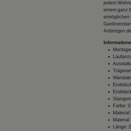
jedem Wohnra
einem ganz 
ermöglichen 
Gardinenstan
Anbringen de
Informatione
Montage
Laufanza
Ausstatt
Trägerar
Wandabst
Endstück
Endstück
Stangen
Farbe: S
Material:
Material
Länge: 