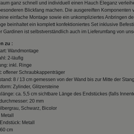
um ganz schnell und individuell einen Hauch Eleganz verleihe
besonderen Blickfang machen. Die ausgereiften Komponenten
eine einfache Montage sowie ein unkompliziertes Anbringen de
ge beinhaltet ein komplett konfektioniertes Set inklusive Be
r Gardinen ist selbstverständlich auch im Lieferumfang von un
n zu :
art: Wandmontage
hl: 2-läufig
ung: inkl. Ringe
t: offener Schraubkappenträger
and: 8 / 13 cm gemessen von der Wand bis zur Mitte der Stang
form: Zylinder, Glitzersteine
länge: ca. 5,5 cm sichtbare Länge des Endstückes (falls Innente
durchmesser: 20 mm
ilbergrau, Schwarz, Bicolor
 Metall
 Endstück: Metall
260 cm