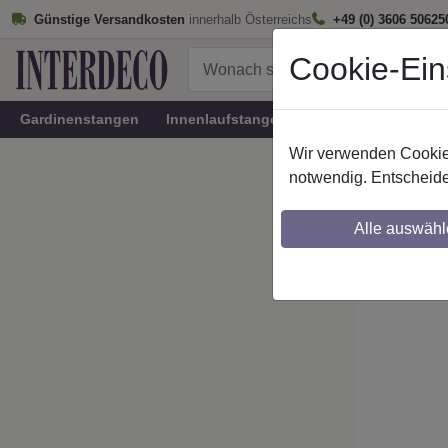
Günstige Versandkosten
innerhalb Österreichs
+49 (0) 3606 50625
Cookie-Ein
Gardinenstangen
Innenlaufstangen
Rundrohr-Innenlau
Wir verwenden Cookies
Startseite
notwendig. Entscheide
Stilg. 
Alle auswähl
Maßzuschnitt mö