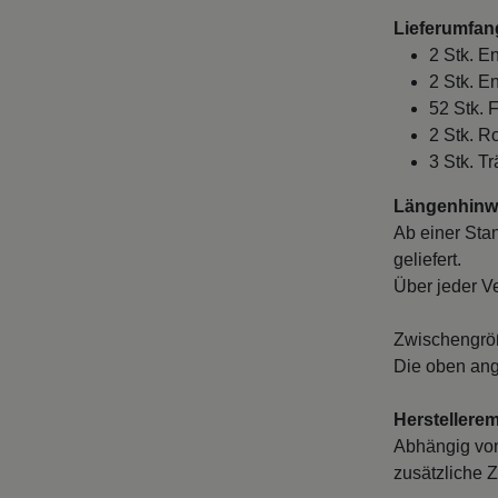
Lieferumfan
2 Stk. E
2 Stk. E
52 Stk. 
2 Stk. R
3 Stk. T
Längenhinwe
Ab einer Sta
geliefert.
Über jeder V
Zwischengröß
Die oben ang
Herstellere
Abhängig von
zusätzliche Z