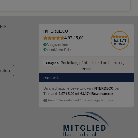
ES:
INTERDECO
4,97 / 5,00
63.174
Ausgezeichnet
TRUSTAMI.
Identität verifiziert
Bestellung pünktlich und problemlos geliefert
Bestellung pünktlich und problemlos geliefert
Ebay.de
Ebay.de
rufen
trustami.
Durchschnittliche Bewertung von
INTERDECO
bei
Trustami:
4,97 / 5,00
mit
63.174 Bewertungen
.
Basis: 3 Verkaufs- und 4 Bewertungsplattformen