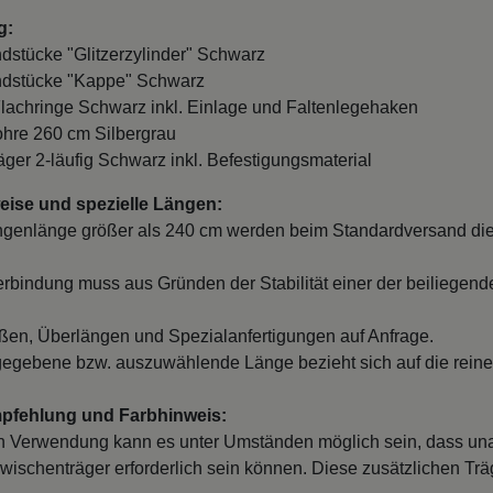
g:
ndstücke "Glitzerzylinder" Schwarz
ndstücke "Kappe" Schwarz
Flachringe Schwarz inkl. Einlage und Faltenlegehaken
ohre 260 cm Silbergrau
räger 2-läufig Schwarz inkl. Befestigungsmaterial
ise und spezielle Längen:
ngenlänge größer als 240 cm werden beim Standardversand die
erbindung muss aus Gründen der Stabilität einer der beiliegend
en, Überlängen und Spezialanfertigungen auf Anfrage.
egebene bzw. auszuwählende Länge bezieht sich auf die reine
mpfehlung und Farbhinweis:
 Verwendung kann es unter Umständen möglich sein, dass un
wischenträger erforderlich sein können. Diese zusätzlichen Träge