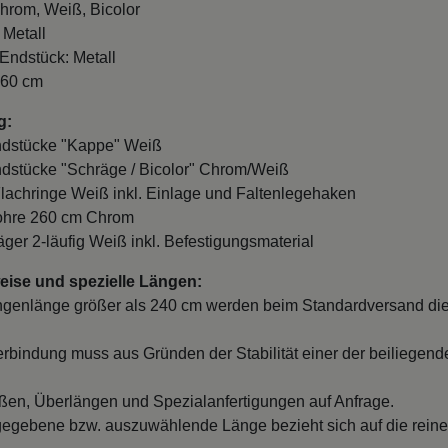
hrom, Weiß, Bicolor
 Metall
 Endstück: Metall
260 cm
g:
ndstücke "Kappe" Weiß
ndstücke "Schräge / Bicolor" Chrom/Weiß
Flachringe Weiß inkl. Einlage und Faltenlegehaken
Rohre 260 cm Chrom
räger 2-läufig Weiß inkl. Befestigungsmaterial
ise und spezielle Längen:
ngenlänge größer als 240 cm werden beim Standardversand die
erbindung muss aus Gründen der Stabilität einer der beiliegend
en, Überlängen und Spezialanfertigungen auf Anfrage.
egebene bzw. auszuwählende Länge bezieht sich auf die reine