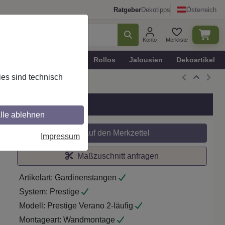
Ratgeber
Dekotipps
Österreich
Konto
Merkliste
n
Plissee - Faltstores
Rollos
Jalousien
Dekoartikel
es sind technisch
m/Weiß
lle ablehnen
Auf den Merkzettel
Impressum
Maßzuschnitt anfragen
Artikelart:
Gardinenstangen
System:
Prestige
Modell:
Prestige Verano 2-läufig
Montageart:
Wandmontage