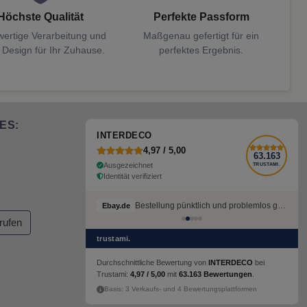
Höchste Qualität
Perfekte Passform
ertige Verarbeitung und
Maßgenau gefertigt für ein
 Design für Ihr Zuhause.
perfektes Ergebnis.
ES:
INTERDECO
4,97 / 5,00
63.163
Ausgezeichnet
TRUSTAMI.
Identität verifiziert
Bestellung pünktlich und problemlos geliefert
Ebay.de
rufen
trustami.
Durchschnittliche Bewertung von
INTERDECO
bei
Trustami:
4,97 / 5,00
mit
63.163 Bewertungen
.
Basis: 3 Verkaufs- und 4 Bewertungsplattformen