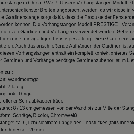
nenstange in Chrom / Weiß. Unsere Vorhangstangen Modell P
nterschiedlichster Breiten angebracht werden, da wir diese in 
die Gardinenstange sorgt dafür, dass die Produkte der Fenster
erden können. Die Vorhangstangen Modell PRESTIGE - Verano 
rmen von Gardinen und Vorhängen verwendet werden. Geben Si
Form einer einzigartigen Fenstergestaltung. Diese Gardinenst
ieren. Auch das anschließende Aufhängen der Gardinen ist a
diesen Vorhangstangen enthält ein komplett konfektioniertes S
r Gardinen und Vorhänge benötigte Gardinenzubehör ist im Lie
n zu :
art: Wandmontage
hl: 2-läufig
ung: inkl. Ringe
t: offener Schraubkappenträger
and: 8 / 13 cm gemessen von der Wand bis zur Mitte der Stang
form: Schräge, Bicolor, Chrom/Weiß
länge: ca. 6,1 cm sichtbare Länge des Endstückes (falls Innente
durchmesser: 20 mm