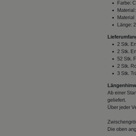
Farbe: C
Material:
Material
Länge: 
Lieferumfan
2 Stk. E
2 Stk. E
52 Stk. 
2 Stk. 
3 Stk. T
Längenhinwe
Ab einer Sta
geliefert.
Über jeder V
Zwischengröß
Die oben ang