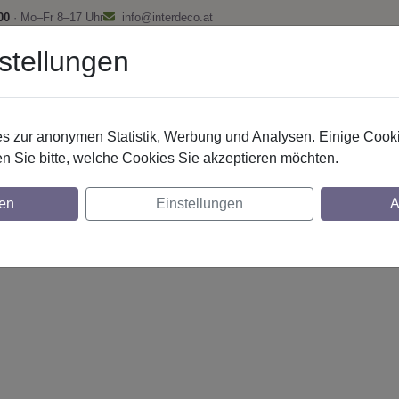
00
· Mo–Fr 8–17 Uhr
info@interdeco.at
stellungen
fstangen
Gardinenschienen
Scheibenstangen
Gardine
 zur anonymen Statistik, Werbung und Analysen. Einige Cooki
n Sie bitte, welche Cookies Sie akzeptieren möchten.
20 mm 2-lfg. Prestige Verano 260 cm Chro
en
Einstellungen
A
glich