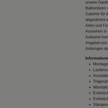
unsere Gardi
Balkontüren u
Zubehör für 
abgestimmt w
Arten und Fo
Aussehen in 
Aufwand mont
Angebot von 
Anbringen de
Informatione
Montage
Laufanza
Ausstatt
Trägerar
Wandabst
Endstück
Endstück
Stangen