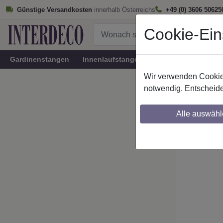
Günstige Versandkosten
innerhalb Österreichs
+49 (0) 3606 50625
Cookie-Ein
Gardinenstangen
Innenlaufstangen
Rundrohr-Innenlau
Wir verwenden Cookies
Startseite
notwendig. Entscheide
Stilg. 
Alle auswähl
Maßzuschnitt mö