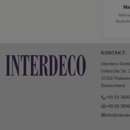
Ma
Millim
Bedürfn
KONTAKT:
Interdeco Gm
Udersche Str. 
37318 Thalwen
Deutschland
+49 (0) 360
+49 (0) 360
info@interde