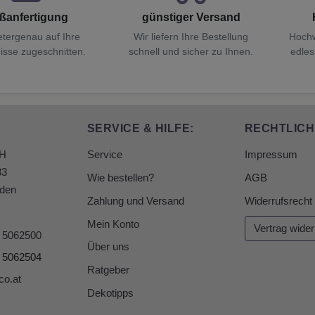
ßanfertigung
günstiger Versand
etergenau auf Ihre
Wir liefern Ihre Bestellung
Hochw
isse zugeschnitten.
schnell und sicher zu Ihnen.
edles
SERVICE & HILFE:
RECHTLICH
bH
Service
Impressum
33
Wie bestellen?
AGB
den
Zahlung und Versand
Widerrufsrecht
Mein Konto
Vertrag wider
6 5062500
Über uns
6 5062504
Ratgeber
co.at
Dekotipps