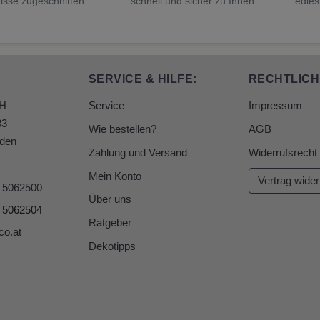
isse zugeschnitten.
schnell und sicher zu Ihnen.
edles
SERVICE & HILFE:
RECHTLICH
bH
Service
Impressum
33
Wie bestellen?
AGB
den
Zahlung und Versand
Widerrufsrecht
Mein Konto
Vertrag wider
6 5062500
Über uns
6 5062504
Ratgeber
co.at
Dekotipps