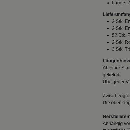
Länge: 
Lieferumfan
2 Stk. 
2 Stk. E
52 Stk. 
2 Stk. R
3 Stk. T
Längenhinwe
Ab einer Sta
geliefert.
Über jeder V
Zwischengröß
Die oben ang
Herstellere
Abhängig von