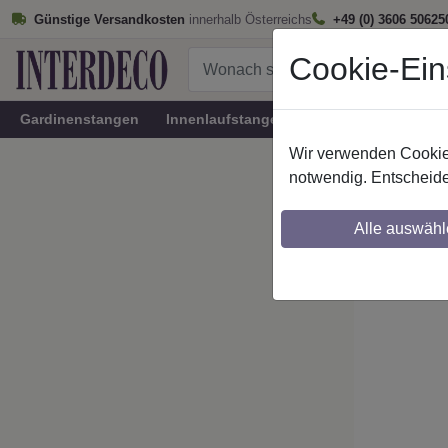
Günstige Versandkosten
innerhalb Österreichs
+49 (0) 3606 50625
Cookie-Ein
Gardinenstangen
Innenlaufstangen
Rundrohr-Innenlau
Wir verwenden Cookies
Startseite
notwendig. Entscheide
Stilg. 
Alle auswähl
Maßzuschnitt mö