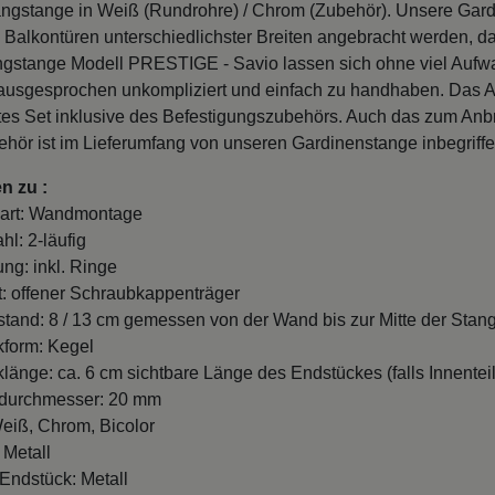
ngstange in Weiß (Rundrohre) / Chrom (Zubehör). Unsere Gar
 Balkontüren unterschiedlichster Breiten angebracht werden, da
gstange Modell PRESTIGE - Savio lassen sich ohne viel Aufw
 ausgesprochen unkompliziert und einfach zu handhaben. Das A
rtes Set inklusive des Befestigungszubehörs. Auch das zum An
hör ist im Lieferumfang von unseren Gardinenstange inbegriffe
n zu :
art: Wandmontage
hl: 2-läufig
ung: inkl. Ringe
t: offener Schraubkappenträger
and: 8 / 13 cm gemessen von der Wand bis zur Mitte der Stang
form: Kegel
länge: ca. 6 cm sichtbare Länge des Endstückes (falls Innenteil
durchmesser: 20 mm
eiß, Chrom, Bicolor
 Metall
 Endstück: Metall