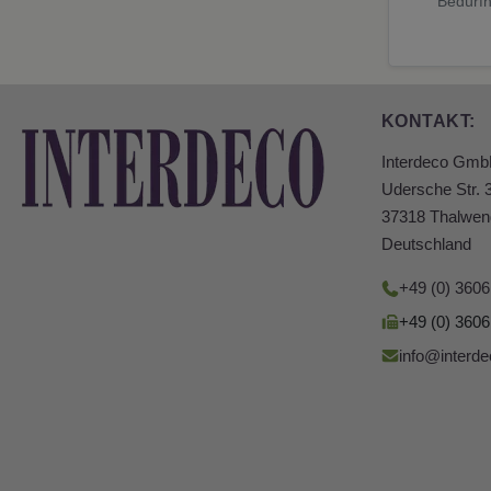
Bedürfn
KONTAKT:
Interdeco Gm
Udersche Str. 
37318 Thalwen
Deutschland
+49 (0) 360
+49 (0) 360
info@interde