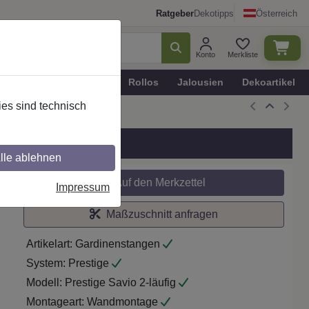
Ratgeber
Dekotipps
Österreich
Konto
Merkliste
n
Plissee - Faltstores
Rollos
Jalousien
Dekoartikel
es sind technisch
Chrom
lle ablehnen
Auf den Merkzettel
Impressum
Maßzuschnitt anfragen
Artikelart:
Gardinenstangen
System:
Prestige
Modell:
Prestige Savio 2-läufig
Montageart:
Wandmontage