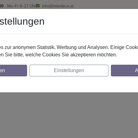
00
· Mo–Fr 8–17 Uhr
info@interdeco.at
stellungen
fstangen
Gardinenschienen
Scheibenstangen
Gardine
 zur anonymen Statistik, Werbung und Analysen. Einige Cooki
n Sie bitte, welche Cookies Sie akzeptieren möchten.
20 mm 2-lfg. Prestige Savio 260 cm Weiß/
en
Einstellungen
A
glich