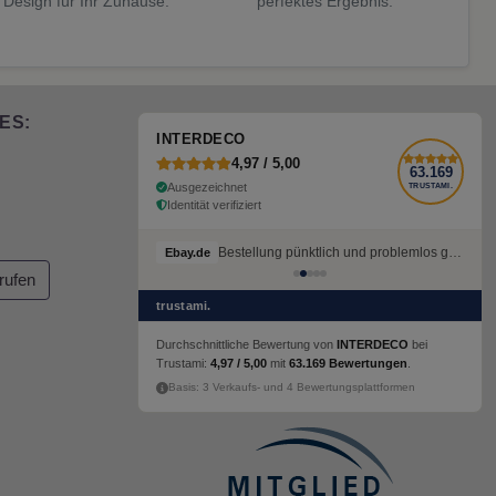
 Design für Ihr Zuhause.
perfektes Ergebnis.
ES:
INTERDECO
4,97 / 5,00
63.169
Ausgezeichnet
TRUSTAMI.
Identität verifiziert
Bestellung pünktlich und problemlos geliefert
Ebay.de
rufen
trustami.
Durchschnittliche Bewertung von
INTERDECO
bei
Trustami:
4,97 / 5,00
mit
63.169 Bewertungen
.
Basis: 3 Verkaufs- und 4 Bewertungsplattformen