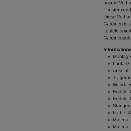
unsere Vorha
Fenstern und
Diese Vorhan
Gardinen ist
konfektionie
Gardinenzube
Informatione
Montage
Laufanza
Ausstatt
Trägerar
Wandabst
Endstück
Endstück
Stangen
Farbe: W
Material:
Material