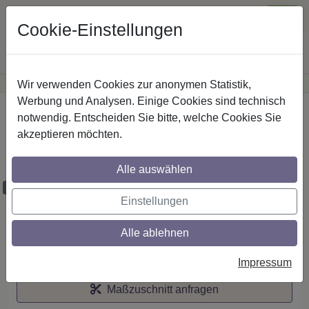
Cookie-Einstellungen
Wir verwenden Cookies zur anonymen Statistik,
·
Günstige Versandkosten
innerhalb Österreichs
Sichere Zahlung
Werbung und Analysen. Einige Cookies sind technisch
Startseite
notwendig. Entscheiden Sie bitte, welche Cookies Sie
akzeptieren möchten.
Stilg. 20 mm 2-lfg. Prestige Estana 520
cm Weiß/Schwarz
Alle auswählen
Maßzuschnitt möglich
Einstellungen
Alle ablehnen
Auf den Merkzettel
Impressum
Maßzuschnitt anfragen