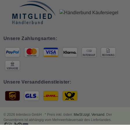
Unsere Zahlungsarten:
Unsere Versanddienstleister:
© 2026 Interdeco GmbH · * Preis inkl. österr.
MwSt zzgl. Versand
. Der
Gesamtpreis ist abhängig vom Mehrwertsteuersatz des Lieferlandes.