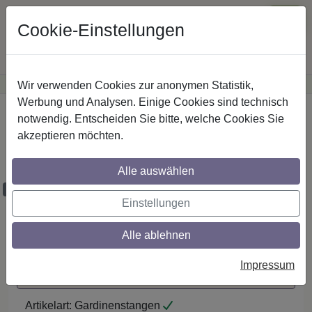
Cookie-Einstellungen
Wir verwenden Cookies zur anonymen Statistik,
·
Günstige Versandkosten
innerhalb Österreichs
Sichere Zahlung
Werbung und Analysen. Einige Cookies sind technisch
Startseite
notwendig. Entscheiden Sie bitte, welche Cookies Sie
akzeptieren möchten.
Stilg. 20 mm 2-lfg. Platon Zoena 520 cm
Edelst.-O.
Alle auswählen
Maßzuschnitt möglich
Einstellungen
Alle ablehnen
Auf den Merkzettel
Impressum
Maßzuschnitt anfragen
Artikelart:
Gardinenstangen