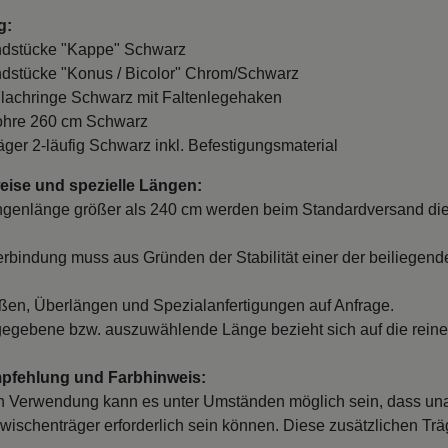
g:
ndstücke "Kappe" Schwarz
ndstücke "Konus / Bicolor" Chrom/Schwarz
Flachringe Schwarz mit Faltenlegehaken
Rohre 260 cm Schwarz
räger 2-läufig Schwarz inkl. Befestigungsmaterial
ise und spezielle Längen:
ngenlänge größer als 240 cm werden beim Standardversand die
erbindung muss aus Gründen der Stabilität einer der beiliegend
en, Überlängen und Spezialanfertigungen auf Anfrage.
egebene bzw. auszuwählende Länge bezieht sich auf die reine
mpfehlung und Farbhinweis:
 Verwendung kann es unter Umständen möglich sein, dass un
wischenträger erforderlich sein können. Diese zusätzlichen Träge