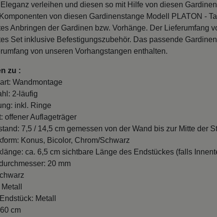
Eleganz verleihen und diesen so mit Hilfe von diesen Gardin
 Komponenten von diesen Gardinenstange Modell PLATON - Tan
tes Anbringen der Gardinen bzw. Vorhänge. Der Lieferumfang v
rtes Set inklusive Befestigungszubehör. Das passende Gardinen
erumfang von unseren Vorhangstangen enthalten.
n zu :
art: Wandmontage
hl: 2-läufig
ung: inkl. Ringe
: offener Auflageträger
and: 7,5 / 14,5 cm gemessen von der Wand bis zur Mitte der St
form: Konus, Bicolor, Chrom/Schwarz
länge: ca. 6,5 cm sichtbare Länge des Endstückes (falls Innente
durchmesser: 20 mm
Schwarz
 Metall
 Endstück: Metall
260 cm