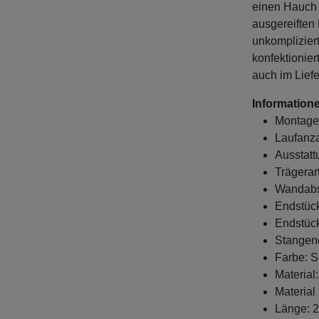
einen Hauch 
ausgereiften
unkomplizier
konfektionie
auch im Lief
Informatione
Montage
Laufanza
Ausstatt
Trägerart
Wandabst
Endstück
Endstück
Stangen
Farbe: 
Material:
Material
Länge: 