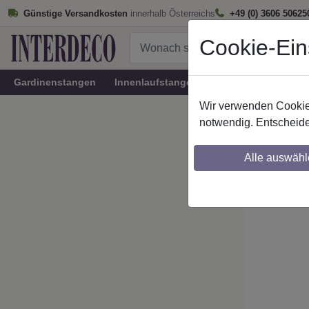
Günstige Versandkosten
innerhalb Österreichs
+49 (0) 3606 50625
Cookie-Ein
Gardinenstangen
Innenlaufstangen
Rundrohr-Innenlau
Wir verwenden Cookies
Startseite
notwendig. Entscheide
Stilg. 
Alle auswähl
Maßzuschnitt mö