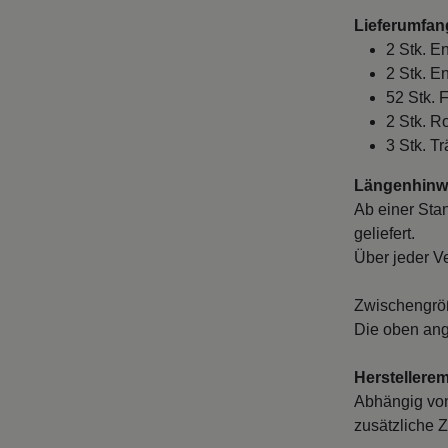
Lieferumfan
2 Stk. E
2 Stk. E
52 Stk. 
2 Stk. 
3 Stk. T
Längenhinwe
Ab einer Sta
geliefert.
Über jeder V
Zwischengröß
Die oben ang
Herstellere
Abhängig von
zusätzliche Z