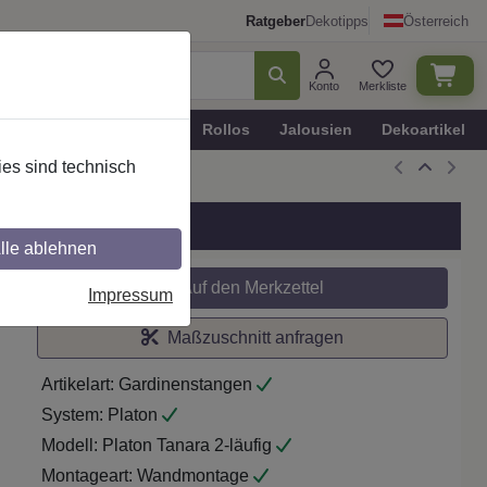
Ratgeber
Dekotipps
Österreich
Konto
Merkliste
n
Plissee - Faltstores
Rollos
Jalousien
Dekoartikel
es sind technisch
lle ablehnen
Auf den Merkzettel
Impressum
Maßzuschnitt anfragen
Artikelart:
Gardinenstangen
System:
Platon
Modell:
Platon Tanara 2-läufig
Montageart:
Wandmontage