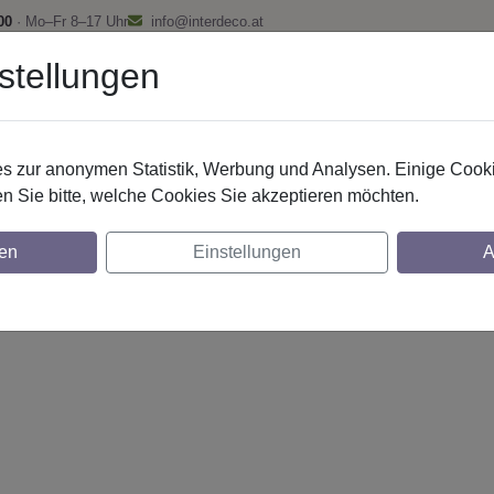
00
· Mo–Fr 8–17 Uhr
info@interdeco.at
stellungen
fstangen
Gardinenschienen
Scheibenstangen
Gardine
 zur anonymen Statistik, Werbung und Analysen. Einige Cooki
n Sie bitte, welche Cookies Sie akzeptieren möchten.
20 mm 2-lfg. Platon Tanara 260 cm Schwarz
en
Einstellungen
A
glich