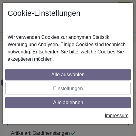
Cookie-Einstellungen
Wir verwenden Cookies zur anonymen Statistik,
·
Günstige Versandkosten
innerhalb Österreichs
Sichere Zahlung
Werbung und Analysen. Einige Cookies sind technisch
Startseite
notwendig. Entscheiden Sie bitte, welche Cookies Sie
akzeptieren möchten.
Stilg. 20 mm 2-lfg. Platon Savio 260 cm
Chrom
Alle auswählen
Maßzuschnitt möglich
Einstellungen
Alle ablehnen
Auf den Merkzettel
Impressum
Maßzuschnitt anfragen
Artikelart:
Gardinenstangen