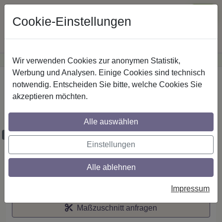
Cookie-Einstellungen
Wir verwenden Cookies zur anonymen Statistik,
·
Günstige Versandkosten
innerhalb Österreichs
Sichere Zahlung
Werbung und Analysen. Einige Cookies sind technisch
Startseite
notwendig. Entscheiden Sie bitte, welche Cookies Sie
akzeptieren möchten.
Stilg. 20 mm 2-lfg. Platon Mavell 520 cm
Schwarz/Chrom
Alle auswählen
Maßzuschnitt möglich
Einstellungen
Alle ablehnen
Auf den Merkzettel
Impressum
Maßzuschnitt anfragen