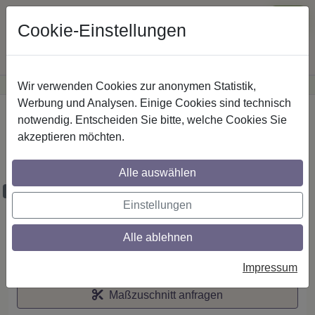
Cookie-Einstellungen
Wir verwenden Cookies zur anonymen Statistik,
·
Günstige Versandkosten
innerhalb Österreichs
Sichere Zahlung
Werbung und Analysen. Einige Cookies sind technisch
Startseite
notwendig. Entscheiden Sie bitte, welche Cookies Sie
akzeptieren möchten.
Stilg. 20 mm 2-lfg. Platon Luino 260 cm
Schwarz/Chrom
Alle auswählen
Maßzuschnitt möglich
Einstellungen
Alle ablehnen
Auf den Merkzettel
Impressum
Maßzuschnitt anfragen