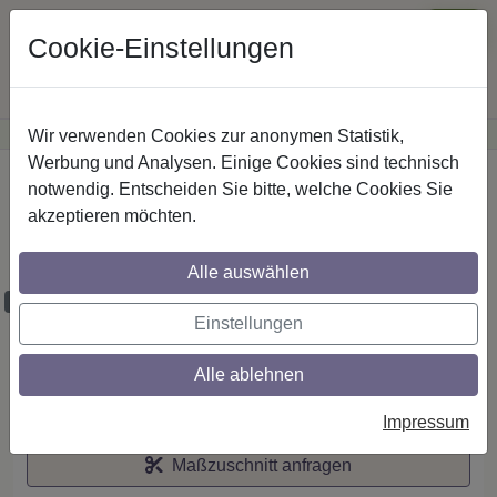
Cookie-Einstellungen
Wir verwenden Cookies zur anonymen Statistik,
·
Günstige Versandkosten
innerhalb Österreichs
Sichere Zahlung
Werbung und Analysen. Einige Cookies sind technisch
Startseite
notwendig. Entscheiden Sie bitte, welche Cookies Sie
akzeptieren möchten.
Stilg. 20 mm 2-lfg. Platon Estana 260 cm
Weiß/Edelst.-O.
Alle auswählen
Maßzuschnitt möglich
Einstellungen
Alle ablehnen
Auf den Merkzettel
Impressum
Maßzuschnitt anfragen