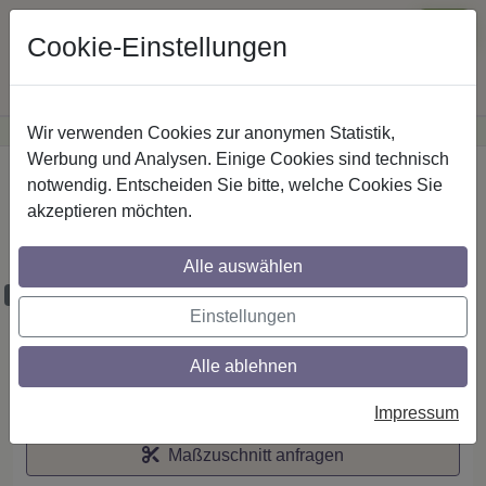
Cookie-Einstellungen
Wir verwenden Cookies zur anonymen Statistik,
·
Günstige Versandkosten
innerhalb Österreichs
Sichere Zahlung
Werbung und Analysen. Einige Cookies sind technisch
Startseite
notwendig. Entscheiden Sie bitte, welche Cookies Sie
akzeptieren möchten.
Stilg. 20 mm 2-lfg. Platon Elanto 520 cm
Weiß/Edelst.-O.
Alle auswählen
Maßzuschnitt möglich
Einstellungen
Alle ablehnen
Auf den Merkzettel
Impressum
Maßzuschnitt anfragen