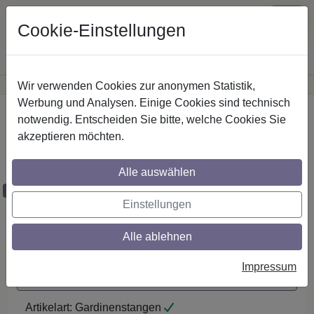
Cookie-Einstellungen
Wir verwenden Cookies zur anonymen Statistik,
·
Günstige Versandkosten
innerhalb Österreichs
Sichere Zahlung
Werbung und Analysen. Einige Cookies sind technisch
Startseite
notwendig. Entscheiden Sie bitte, welche Cookies Sie
akzeptieren möchten.
Stilg. 20 mm 2-lfg. Platon Bento 260 cm
Schwarz
Alle auswählen
Maßzuschnitt möglich
Einstellungen
Alle ablehnen
Auf den Merkzettel
Impressum
Maßzuschnitt anfragen
Artikelart:
Gardinenstangen