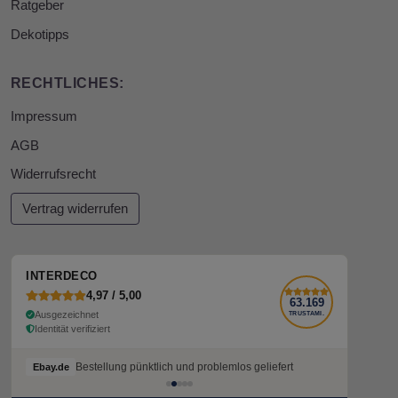
Ratgeber
Dekotipps
RECHTLICHES:
Impressum
AGB
Widerrufsrecht
Vertrag widerrufen
INTERDECO
4,97 / 5,00
63.169
Ausgezeichnet
TRUSTAMI.
Identität verifiziert
Bestellung pünktlich und problemlos geliefert
Bestellung pünktlich und problemlos geliefert
Ebay.de
Ebay.de