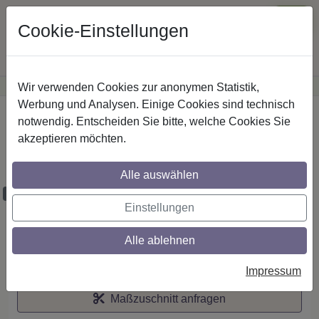
Cookie-Einstellungen
Wir verwenden Cookies zur anonymen Statistik,
·
Günstige Versandkosten
innerhalb Österreichs
Sichere Zahlung
Werbung und Analysen. Einige Cookies sind technisch
Startseite
notwendig. Entscheiden Sie bitte, welche Cookies Sie
akzeptieren möchten.
Stilg. 20 mm 1-lfg. Talena Siveo 260 cm
Silbergrau/Buche
Alle auswählen
Maßzuschnitt möglich
Einstellungen
Alle ablehnen
Auf den Merkzettel
Impressum
Maßzuschnitt anfragen