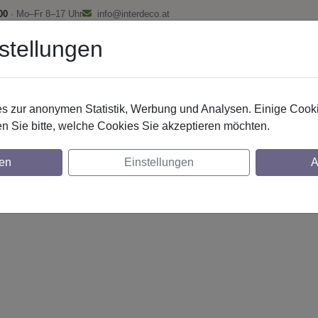
00
· Mo–Fr 8–17 Uhr
info@interdeco.at
stellungen
fstangen
Gardinenschienen
Scheibenstangen
Gardine
 zur anonymen Statistik, Werbung und Analysen. Einige Cooki
n Sie bitte, welche Cookies Sie akzeptieren möchten.
20 mm 1-lfg. Talena Luina 520 cm Weiß
en
Einstellungen
A
glich