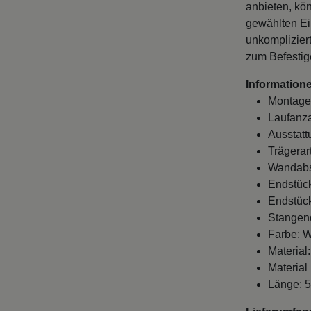
anbieten, kö
gewählten Ein
unkompliziert
zum Befestige
Informatione
Montage
Laufanza
Ausstatt
Trägerar
Wandabst
Endstück
Endstück
Stangen
Farbe: 
Material:
Material
Länge: 5