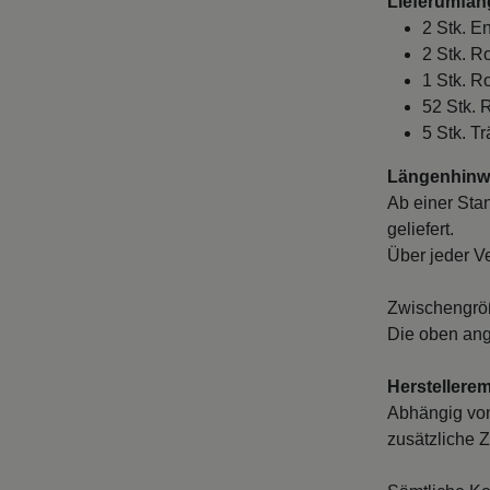
Lieferumfan
2 Stk. E
2 Stk. R
1 Stk. R
52 Stk. 
5 Stk. T
Längenhinwe
Ab einer Sta
geliefert.
Über jeder V
Zwischengröß
Die oben ang
Herstellere
Abhängig von
zusätzliche Z