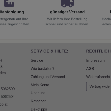
ßanfertigung
günstiger Versand
etergenau auf Ihre
Wir liefern Ihre Bestellung
Hochw
isse zugeschnitten.
schnell und sicher zu Ihnen.
edles
SERVICE & HILFE:
RECHTLICH
bH
Service
Impressum
33
Wie bestellen?
AGB
den
Zahlung und Versand
Widerrufsrecht
Mein Konto
Vertrag wider
6 5062500
Über uns
6 5062504
Ratgeber
co.at
Dekotipps