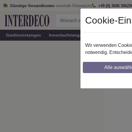
Günstige Versandkosten
innerhalb Österreichs
+49 (0) 3606 50625
Cookie-Ein
Gardinenstangen
Innenlaufstangen
Rundrohr-Innenlau
Wir verwenden Cookies
Startseite
notwendig. Entscheide
Stilg. 
Alle auswähl
Maßzuschnitt mö