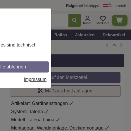
Ratgeber
Dekotipps
Österreich
Konto
Merkliste
n
Plissee - Faltstores
Rollos
Jalousien
Dekoartikel
es sind technisch
lle ablehnen
Auf den Merkzettel
Impressum
Maßzuschnitt anfragen
Artikelart:
Gardinenstangen
System:
Talena
Modell:
Talena Luina
Montageart:
Wandmontage, Deckenmontage