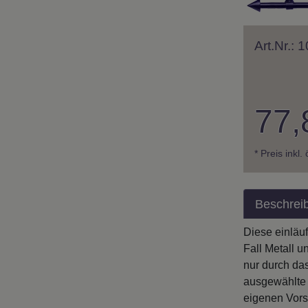
Art.Nr.:
77,
* Preis inkl.
Beschrei
Diese einläu
Fall Metall u
nur durch da
ausgewählte 
eigenen Vors