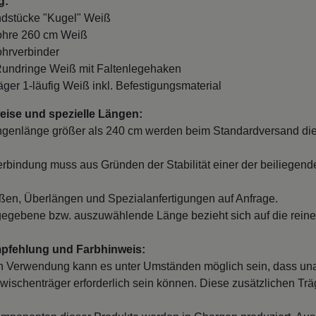
g:
ndstücke "Kugel" Weiß
ohre 260 cm Weiß
ohrverbinder
Rundringe Weiß mit Faltenlegehaken
räger 1-läufig Weiß inkl. Befestigungsmaterial
ise und spezielle Längen:
ngenlänge größer als 240 cm werden beim Standardversand die
erbindung muss aus Gründen der Stabilität einer der beiliegend
en, Überlängen und Spezialanfertigungen auf Anfrage.
egebene bzw. auszuwählende Länge bezieht sich auf die reine
mpfehlung und Farbhinweis:
 Verwendung kann es unter Umständen möglich sein, dass un
wischenträger erforderlich sein können. Diese zusätzlichen Träge