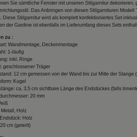
nnen Sie sämtliche Fenster mit unseren Stilgarnitur dekorier
richtungsstil. Das Anbringen von diesen Stilgarnituren Modell 
. Diese Stilgarnitur wird als komplett konfektioniertes Set ink
n der Gardine ist ebenfalls im Lieferumfang dieses Sets enthal
n zu :
art: Wandmontage, Deckenmontage
hl: 1-läufig
ung: inkl. Ringe
t: geschlossener Träger
and: 12 cm gemessen von der Wand bis zur Mitte der Stange (
form: Kugel
länge: ca. 3,5 cm sichtbare Länge des Endstückes (falls Innente
durchmesser: 20 mm
Weiß
 Metall, Holz
 Endstück: Holz
20 cm (geteilt)