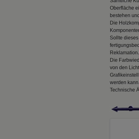
Sämtliche Ko
Oberfläche ei
bestehen und
Die Holzkomp
Komponenten
Sollte diese
fertigungsbe
Reklamation.
Die Farbwied
von den Licht
Grafikeinste
werden kann
Technische Ä