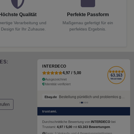
Höchste Qualität
Perfekte Passform
ertige Verarbeitung und
Maßgenau gefertigt für ein
 Design für Ihr Zuhause.
perfektes Ergebnis.
ES:
INTERDECO
4,97 / 5,00
63.163
Ausgezeichnet
TRUSTAMI.
Identität verifiziert
Bestellung pünktlich und problemlos geliefert
Ebay.de
rufen
trustami.
Durchschnittliche Bewertung von
INTERDECO
bei
Trustami:
4,97 / 5,00
mit
63.163 Bewertungen
.
Basis: 3 Verkaufs- und 4 Bewertungsplattformen