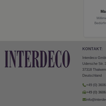
Ma
Millim
Bedürfn
KONTAKT:
Interdeco Gm
Udersche Str. 
37318 Thalwen
Deutschland
+49 (0) 360
+49 (0) 360
info@interde