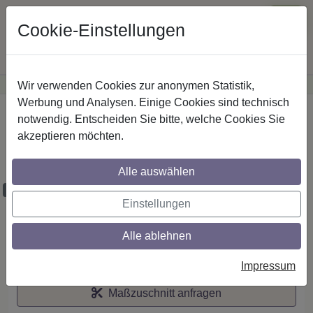
Cookie-Einstellungen
Wir verwenden Cookies zur anonymen Statistik,
·
Günstige Versandkosten
innerhalb Österreichs
Sichere Zahlung
Werbung und Analysen. Einige Cookies sind technisch
Startseite
notwendig. Entscheiden Sie bitte, welche Cookies Sie
akzeptieren möchten.
Stilg. 20 mm 1-lfg. Talena Feta 260 cm
Chrom/Nussbaum
Alle auswählen
Maßzuschnitt möglich
Einstellungen
Alle ablehnen
Auf den Merkzettel
Impressum
Maßzuschnitt anfragen