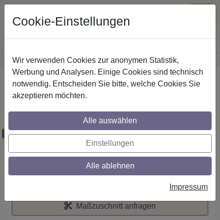
Cookie-Einstellungen
Wir verwenden Cookies zur anonymen Statistik,
·
Günstige Versandkosten
innerhalb Österreichs
Sichere Zahlung
Werbung und Analysen. Einige Cookies sind technisch
Startseite
notwendig. Entscheiden Sie bitte, welche Cookies Sie
akzeptieren möchten.
Stilg. 20 mm 1-lfg. Prestige Tanara 520
cm Chrom/Schwarz
Alle auswählen
Maßzuschnitt möglich
Einstellungen
Alle ablehnen
Auf den Merkzettel
Impressum
Maßzuschnitt anfragen