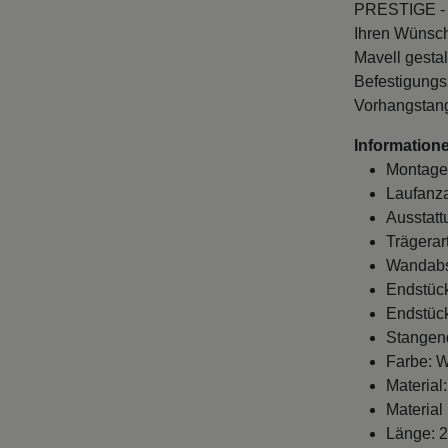
PRESTIGE - M
Ihren Wünsch
Mavell gestal
Befestigungs
Vorhangstang
Informatione
Montage
Laufanza
Ausstatt
Trägerar
Wandabst
Endstück
Endstück
Stangen
Farbe: W
Material:
Material
Länge: 