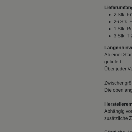
Lieferumfan
2 Stk. E
26 Stk. 
1 Stk. R
3 Stk. Tr
Längenhinwe
Ab einer Sta
geliefert.
Über jeder V
Zwischengröß
Die oben ang
Herstellere
Abhängig von
zusätzliche Z