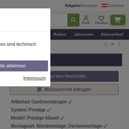
Ratgeber
Dekotipps
Österreich
Konto
Merkliste
n
Plissee - Faltstores
Rollos
Jalousien
Dekoartikel
es sind technisch
delst.-O.
lle ablehnen
Auf den Merkzettel
Impressum
Maßzuschnitt anfragen
Artikelart:
Gardinenstangen
System:
Prestige
Modell:
Prestige Mavell
Montageart:
Wandmontage, Deckenmontage