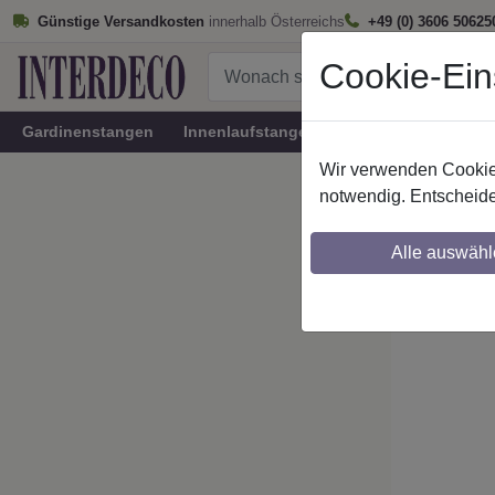
Günstige Versandkosten
innerhalb Österreichs
+49 (0) 3606 50625
Cookie-Ein
Gardinenstangen
Innenlaufstangen
Rundrohr-Innenlau
Wir verwenden Cookies
Startseite
notwendig. Entscheide
Stilg. 
Alle auswähl
Maßzuschnitt mö