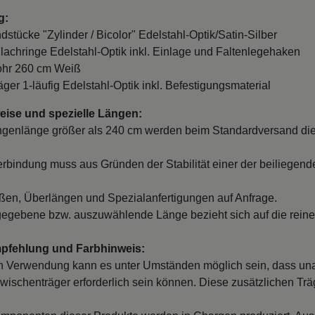
g:
ndstücke "Zylinder / Bicolor" Edelstahl-Optik/Satin-Silber
Flachringe Edelstahl-Optik inkl. Einlage und Faltenlegehaken
ohr 260 cm Weiß
äger 1-läufig Edelstahl-Optik inkl. Befestigungsmaterial
ise und spezielle Längen:
ngenlänge größer als 240 cm werden beim Standardversand die
erbindung muss aus Gründen der Stabilität einer der beiliegend
en, Überlängen und Spezialanfertigungen auf Anfrage.
egebene bzw. auszuwählende Länge bezieht sich auf die reine
mpfehlung und Farbhinweis:
 Verwendung kann es unter Umständen möglich sein, dass un
wischenträger erforderlich sein können. Diese zusätzlichen Träge