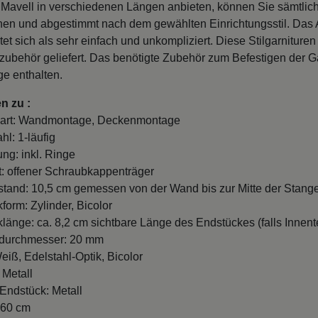
avell in verschiedenen Längen anbieten, können Sie sämtliche
en und abgestimmt nach dem gewählten Einrichtungsstil. Da
tet sich als sehr einfach und unkompliziert. Diese Stilgarniture
zubehör geliefert. Das benötigte Zubehör zum Befestigen der Ga
e enthalten.
n zu :
art: Wandmontage, Deckenmontage
hl: 1-läufig
ung: inkl. Ringe
t: offener Schraubkappenträger
and: 10,5 cm gemessen von der Wand bis zur Mitte der Stange
form: Zylinder, Bicolor
länge: ca. 8,2 cm sichtbare Länge des Endstückes (falls Innente
durchmesser: 20 mm
eiß, Edelstahl-Optik, Bicolor
 Metall
 Endstück: Metall
260 cm