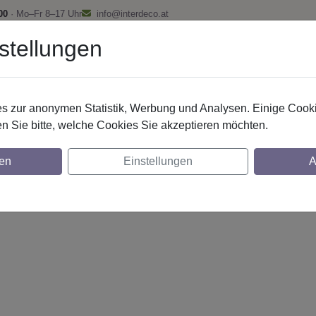
00
· Mo–Fr 8–17 Uhr
info@interdeco.at
stellungen
fstangen
Gardinenschienen
Scheibenstangen
Gardine
 zur anonymen Statistik, Werbung und Analysen. Einige Cooki
n Sie bitte, welche Cookies Sie akzeptieren möchten.
20 mm 1-lfg. Prestige Mavell 260 cm Weiß/E
en
Einstellungen
A
glich