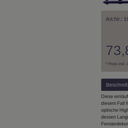
Art.Nr.:
73,
* Preis inkl.
Beschrei
Diese einläu
diesem Fall M
optische Hig
dessen Langl
Fensterdekor