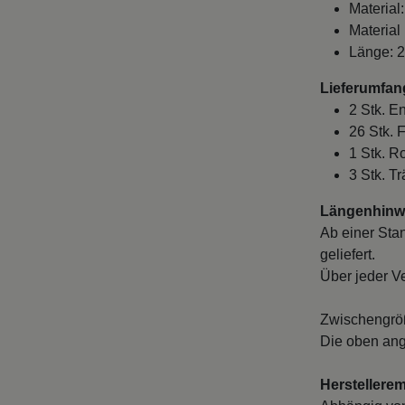
Material:
Material
Länge: 
Lieferumfan
2 Stk. E
26 Stk. 
1 Stk. R
3 Stk. T
Längenhinwe
Ab einer Sta
geliefert.
Über jeder V
Zwischengröß
Die oben ang
Herstellere