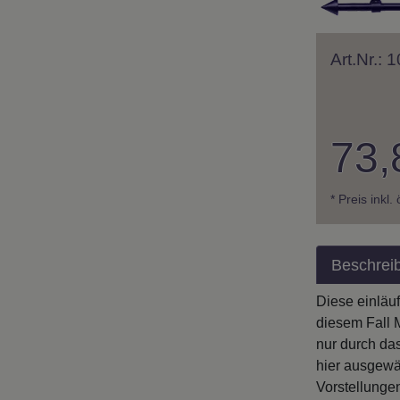
Art.Nr.:
73,
* Preis inkl.
Beschrei
Diese einläu
diesem Fall M
nur durch da
hier ausgewä
Vorstellunge