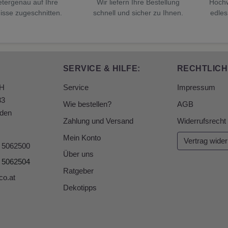
etergenau auf Ihre
Wir liefern Ihre Bestellung
Hochw
isse zugeschnitten.
schnell und sicher zu Ihnen.
edles
SERVICE & HILFE:
RECHTLICH
bH
Service
Impressum
33
Wie bestellen?
AGB
den
Zahlung und Versand
Widerrufsrecht
Mein Konto
Vertrag wider
6 5062500
Über uns
6 5062504
Ratgeber
co.at
Dekotipps