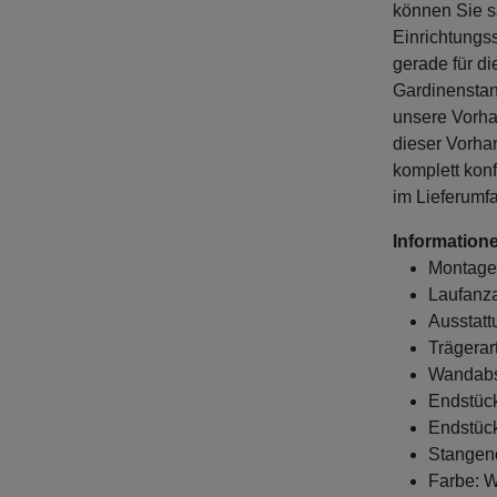
können Sie s
Einrichtungss
gerade für di
Gardinenstan
unsere Vorha
dieser Vorha
komplett konf
im Lieferumf
Informatione
Montage
Laufanza
Ausstatt
Trägerar
Wandabst
Endstück
Endstück
Stangen
Farbe: W