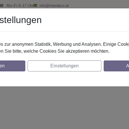
00
· Mo–Fr 8–17 Uhr
info@interdeco.at
stellungen
fstangen
Gardinenschienen
Scheibenstangen
Gardine
 zur anonymen Statistik, Werbung und Analysen. Einige Cooki
n Sie bitte, welche Cookies Sie akzeptieren möchten.
20 mm 1-lfg. Prestige Mavell 260 cm Weiß/
en
Einstellungen
A
glich