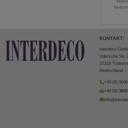
Millim
Bedürfn
KONTAKT:
Interdeco Gm
Udersche Str. 
37318 Thalwen
Deutschland
+49 (0) 360
+49 (0) 360
info@interde