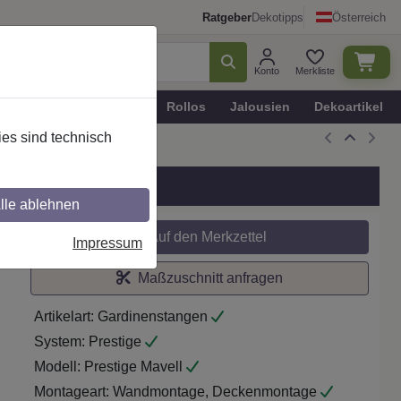
Ratgeber
Dekotipps
Österreich
Konto
Merkliste
n
Plissee - Faltstores
Rollos
Jalousien
Dekoartikel
es sind technisch
Chrom
lle ablehnen
Auf den Merkzettel
Impressum
Maßzuschnitt anfragen
Artikelart:
Gardinenstangen
System:
Prestige
Modell:
Prestige Mavell
Montageart:
Wandmontage, Deckenmontage