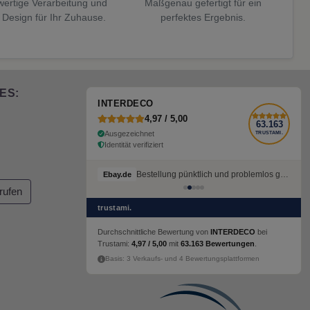
ertige Verarbeitung und
Maßgenau gefertigt für ein
 Design für Ihr Zuhause.
perfektes Ergebnis.
ES:
INTERDECO
4,97 / 5,00
63.163
Ausgezeichnet
TRUSTAMI.
Identität verifiziert
Bestellung pünktlich und problemlos geliefert
Ebay.de
rufen
trustami.
Durchschnittliche Bewertung von
INTERDECO
bei
Trustami:
4,97 / 5,00
mit
63.163 Bewertungen
.
Basis: 3 Verkaufs- und 4 Bewertungsplattformen