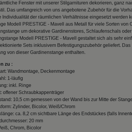
ämtliche Fenster mit unserer Stilgarnituren dekorieren, ganz
til. Das umfangreich von uns angebotene Zubehör für die Vorhan
e Individualität der räumlichen Verhältnisse eingesetzt werden
ge Modell PRESTIGE - Mavell aus Metall für viele Sorten von
ngstange um dekorative Gardinenstores, Schlaufenschals ode
ngstange Modell PRESTIGE - Mavell gestaltet sich als sehr einf
ektionierte Sets inklusivem Befestigungszubehör geliefert. Das
ang von dieser Gardinenstange enthalten.
n zu :
art: Wandmontage, Deckenmontage
hl: 1-läufig
ung: inkl. Ringe
t: offener Schraubkappenträger
and: 10,5 cm gemessen von der Wand bis zur Mitte der Stange
form: Zylinder, Bicolor, Weiß/Chrom
länge: ca. 8,2 cm sichtbare Länge des Endstückes (falls Innente
durchmesser: 20 mm
eiß, Chrom, Bicolor