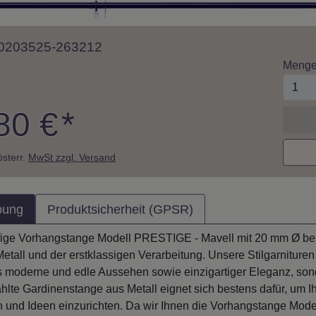
 10203525-263212
Meng
80 €
*
 österr.
MwSt zzgl. Versand
bung
Produktsicherheit (GPSR)
fige Vorhangstange Modell PRESTIGE - Mavell mit 20 mm Ø best
etall und der erstklassigen Verarbeitung. Unsere Stilgarnituren
s moderne und edle Aussehen sowie einzigartiger Eleganz, son
hlte Gardinenstange aus Metall eignet sich bestens dafür, um I
n und Ideen einzurichten. Da wir Ihnen die Vorhangstange Mod