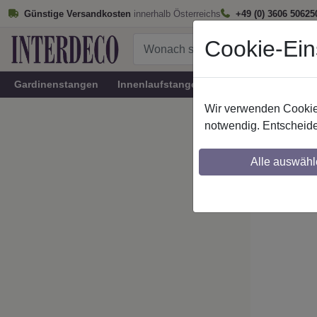
Günstige Versandkosten
innerhalb Österreichs
+49 (0) 3606 50625
Cookie-Ein
Gardinenstangen
Innenlaufstangen
Rundrohr-Innenlau
Wir verwenden Cookies
Startseite
notwendig. Entscheide
Stilg. 
Alle auswähl
Maßzuschnitt mö