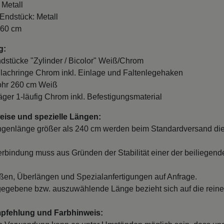
 Metall
 Endstück: Metall
260 cm
g:
ndstücke "Zylinder / Bicolor" Weiß/Chrom
Flachringe Chrom inkl. Einlage und Faltenlegehaken
ohr 260 cm Weiß
räger 1-läufig Chrom inkl. Befestigungsmaterial
ise und spezielle Längen:
ngenlänge größer als 240 cm werden beim Standardversand die
erbindung muss aus Gründen der Stabilität einer der beiliegend
en, Überlängen und Spezialanfertigungen auf Anfrage.
egebene bzw. auszuwählende Länge bezieht sich auf die reine
mpfehlung und Farbhinweis: