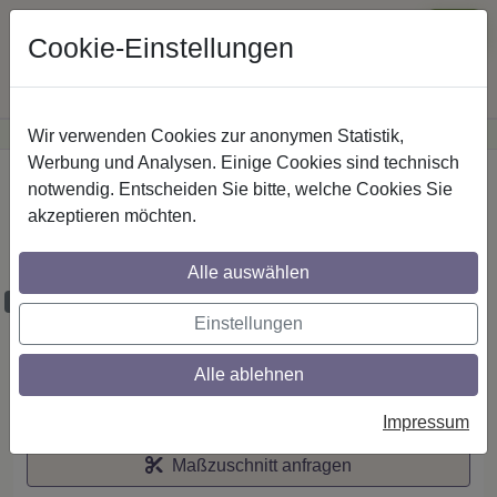
Cookie-Einstellungen
Wir verwenden Cookies zur anonymen Statistik,
·
Günstige Versandkosten
innerhalb Österreichs
Sichere Zahlung
Werbung und Analysen. Einige Cookies sind technisch
Startseite
notwendig. Entscheiden Sie bitte, welche Cookies Sie
akzeptieren möchten.
Stilg. 20 mm 1-lfg. Prestige Luino 520 cm
Edelst.-O./Schwarz
Alle auswählen
Maßzuschnitt möglich
Einstellungen
Alle ablehnen
Auf den Merkzettel
Impressum
Maßzuschnitt anfragen