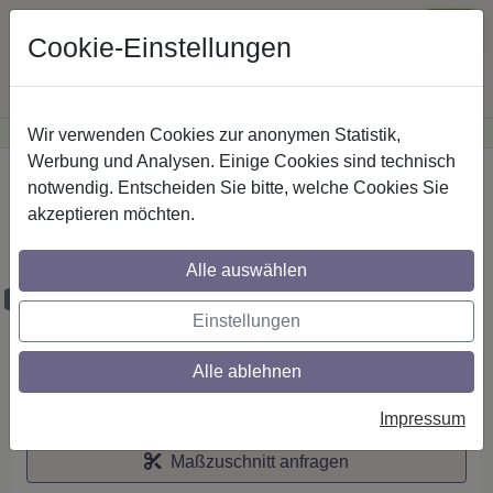
Cookie-Einstellungen
Wir verwenden Cookies zur anonymen Statistik,
·
Günstige Versandkosten
innerhalb Österreichs
Sichere Zahlung
Werbung und Analysen. Einige Cookies sind technisch
Startseite
notwendig. Entscheiden Sie bitte, welche Cookies Sie
akzeptieren möchten.
Stilg. 20 mm 1-lfg. Platon Santo 520 cm
Schwarz/Chrom
Alle auswählen
Maßzuschnitt möglich
Einstellungen
Alle ablehnen
Auf den Merkzettel
Impressum
Maßzuschnitt anfragen