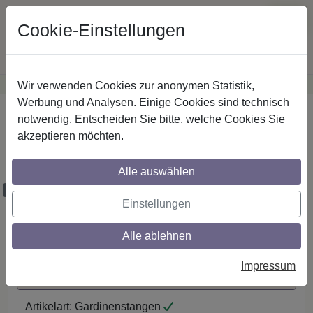
Cookie-Einstellungen
Wir verwenden Cookies zur anonymen Statistik,
·
Günstige Versandkosten
innerhalb Österreichs
Sichere Zahlung
Werbung und Analysen. Einige Cookies sind technisch
Startseite
notwendig. Entscheiden Sie bitte, welche Cookies Sie
akzeptieren möchten.
Stilg. 16 mm 2-lfg. Medium Casa 520 cm
Edelst.-O.
Alle auswählen
Maßzuschnitt möglich
Einstellungen
Alle ablehnen
Auf den Merkzettel
Impressum
Maßzuschnitt anfragen
Artikelart:
Gardinenstangen