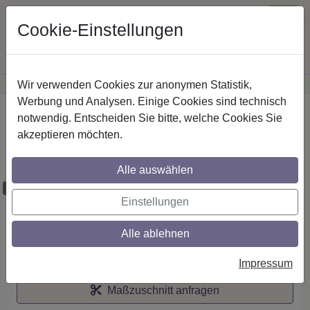
Cookie-Einstellungen
Wir verwenden Cookies zur anonymen Statistik,
·
Günstige Versandkosten
innerhalb Österreichs
Sichere Zahlung
Werbung und Analysen. Einige Cookies sind technisch
Startseite
notwendig. Entscheiden Sie bitte, welche Cookies Sie
akzeptieren möchten.
Stilg. 16 mm 2-lfg. Adrian Franca 520 cm
Silbergrau/Nussbaum
Alle auswählen
Maßzuschnitt möglich
Einstellungen
Alle ablehnen
Auf den Merkzettel
Impressum
Maßzuschnitt anfragen