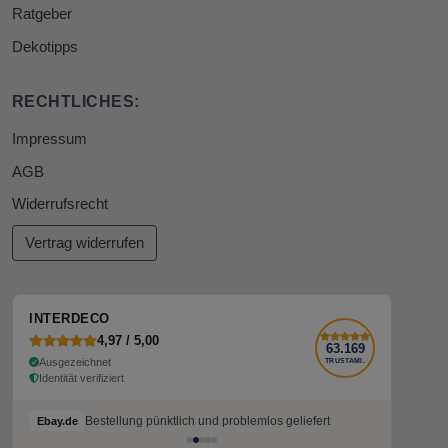
Ratgeber
Dekotipps
RECHTLICHES:
Impressum
AGB
Widerrufsrecht
Vertrag widerrufen
INTERDECO
4,97 / 5,00
63.169
Ausgezeichnet
TRUSTAMI.
Identität verifiziert
Bestellung pünktlich und problemlos geliefert
Bestellung pünktlich und problemlos geliefert
Ebay.de
Ebay.de