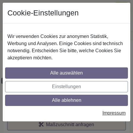
Cookie-Einstellungen
Wir verwenden Cookies zur anonymen Statistik,
·
Günstige Versandkosten
innerhalb Österreichs
Sichere Zahlung
Werbung und Analysen. Einige Cookies sind technisch
Startseite
notwendig. Entscheiden Sie bitte, welche Cookies Sie
akzeptieren möchten.
Stilg. 16 mm 2-lfg. Adrian Doman 520 cm
Edelstahl/Kirschbaum
Alle auswählen
Maßzuschnitt möglich
Einstellungen
Alle ablehnen
Auf den Merkzettel
Impressum
Maßzuschnitt anfragen