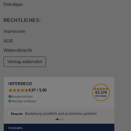
Dekotipps
RECHTLICHES:
Impressum
AGB
Widerrufsrecht
Vertrag widerrufen
INTERDECO
4,97 / 5,00
63.174
Ausgezeichnet
TRUSTAMI.
Identität verifiziert
Bestellung pünktlich und problemlos geliefert
Bestellung pünktlich und problemlos geliefert
Ebay.de
Ebay.de
trustami.