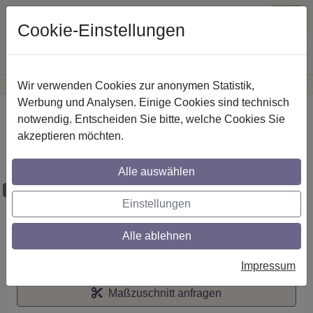
Cookie-Einstellungen
Wir verwenden Cookies zur anonymen Statistik,
·
Günstige Versandkosten
innerhalb Österreichs
Sichere Zahlung
Werbung und Analysen. Einige Cookies sind technisch
Startseite
notwendig. Entscheiden Sie bitte, welche Cookies Sie
akzeptieren möchten.
Stilg. 16 mm 1-lfg. Medium Castello 260
cm Schwarz/Edelst.-O.
Alle auswählen
Maßzuschnitt möglich
Einstellungen
Alle ablehnen
Auf den Merkzettel
Impressum
Maßzuschnitt anfragen