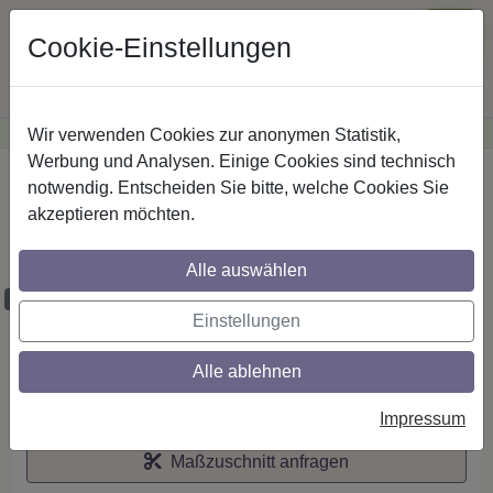
Cookie-Einstellungen
Wir verwenden Cookies zur anonymen Statistik,
·
Günstige Versandkosten
innerhalb Österreichs
Sichere Zahlung
Werbung und Analysen. Einige Cookies sind technisch
Startseite
notwendig. Entscheiden Sie bitte, welche Cookies Sie
akzeptieren möchten.
Stilg. 16 mm 1-lfg. Adrian Geo 260 cm
Schwarz/Nussbaum
Alle auswählen
Maßzuschnitt möglich
Einstellungen
Alle ablehnen
Auf den Merkzettel
Impressum
Maßzuschnitt anfragen