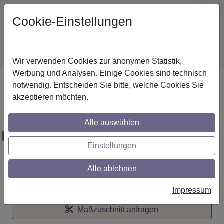
Cookie-Einstellungen
Wir verwenden Cookies zur anonymen Statistik,
·
Günstige Versandkosten
innerhalb Österreichs
Sichere Zahlung
Werbung und Analysen. Einige Cookies sind technisch
Startseite
notwendig. Entscheiden Sie bitte, welche Cookies Sie
akzeptieren möchten.
RR/IL-Stilg. 20 mm 2-lfg. Prestige Verano
260 cm Chrom/Schwarz
Alle auswählen
Maßzuschnitt möglich
Einstellungen
Alle ablehnen
Auf den Merkzettel
Impressum
Maßzuschnitt anfragen