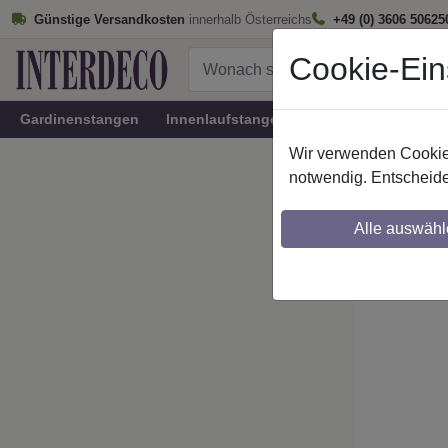
Günstige Versandkosten
innerhalb Österreichs
+49 (0) 3606 50625
Cookie-Ein
Gardinenstangen
Innenlaufstangen
Rundrohr-Innenlau
Wir verwenden Cookies
Startseite
notwendig. Entscheide
RR/IL-S
Alle auswähl
Maßzuschnitt mö