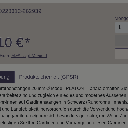
 10223312-262939
Meng
10 €
*
 österr.
MwSt zzgl. Versand
bung
Produktsicherheit (GPSR)
ardinenstangen 20 mm Ø Modell PLATON - Tanara erhalten Sie e
erarbeitet sind und zugleich ein edles und modernes Aussehen
hr-Innenlauf Gardinenstangen in Schwarz (Rundrohr u. Innenlauf
tät und Langlebigkeit, hervorgerufen durch die Verwendung hoch
rhanggarnituren eignen sich besonders gut dafür, um Wohnräum
Befestigen Sie Ihre Gardinen und Vorhänge an diesen Gardinen