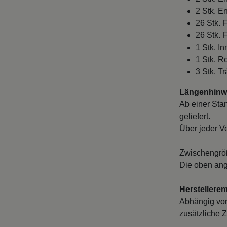
2 Stk. E
26 Stk. 
26 Stk. 
1 Stk. I
1 Stk. R
3 Stk. Tr
Längenhinwe
Ab einer Sta
geliefert.
Über jeder V
Zwischengröß
Die oben ang
Herstellere
Abhängig von
zusätzliche Z