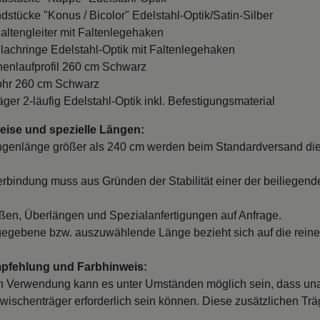
ndstücke "Konus / Bicolor" Edelstahl-Optik/Satin-Silber
Faltengleiter mit Faltenlegehaken
Flachringe Edelstahl-Optik mit Faltenlegehaken
nnenlaufprofil 260 cm Schwarz
ohr 260 cm Schwarz
äger 2-läufig Edelstahl-Optik inkl. Befestigungsmaterial
ise und spezielle Längen:
ngenlänge größer als 240 cm werden beim Standardversand die
erbindung muss aus Gründen der Stabilität einer der beiliegend
en, Überlängen und Spezialanfertigungen auf Anfrage.
egebene bzw. auszuwählende Länge bezieht sich auf die reine
mpfehlung und Farbhinweis:
 Verwendung kann es unter Umständen möglich sein, dass un
wischenträger erforderlich sein können. Diese zusätzlichen Träge