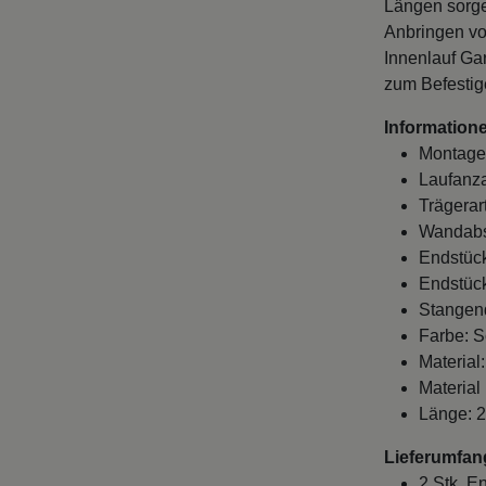
Längen sorge
Anbringen vo
Innenlauf Ga
zum Befestig
Informatione
Montage
Laufanza
Trägerart
Wandabst
Endstück
Endstück
Stangen
Farbe: S
Material
Material
Länge: 
Lieferumfan
2 Stk. E