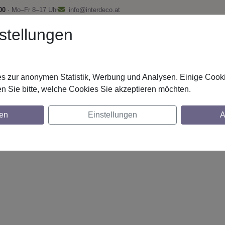
00
· Mo–Fr 8–17 Uhr
info@interdeco.at
stellungen
fstangen
Gardinenschienen
Scheibenstangen
Gardine
 zur anonymen Statistik, Werbung und Analysen. Einige Cooki
n Sie bitte, welche Cookies Sie akzeptieren möchten.
tilg. 20 mm 2-lfg. Platon Tanara 260 cm S
en
Einstellungen
A
glich