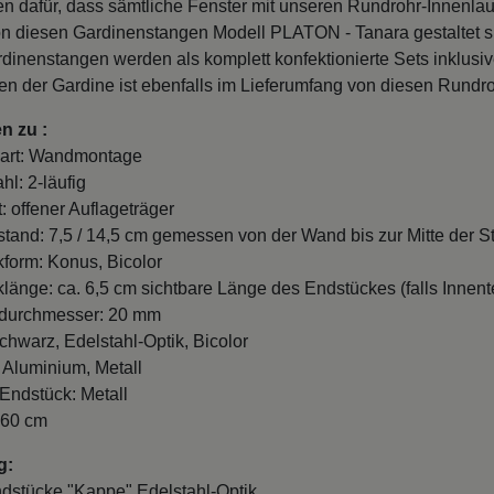
n dafür, dass sämtliche Fenster mit unseren Rundrohr-Innenla
n diesen Gardinenstangen Modell PLATON - Tanara gestaltet sic
rdinenstangen werden als komplett konfektionierte Sets inklusi
en der Gardine ist ebenfalls im Lieferumfang von diesen Rundro
n zu :
art: Wandmontage
hl: 2-läufig
: offener Auflageträger
and: 7,5 / 14,5 cm gemessen von der Wand bis zur Mitte der St
form: Konus, Bicolor
länge: ca. 6,5 cm sichtbare Länge des Endstückes (falls Innente
durchmesser: 20 mm
chwarz, Edelstahl-Optik, Bicolor
: Aluminium, Metall
 Endstück: Metall
260 cm
g:
ndstücke "Kappe" Edelstahl-Optik