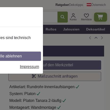
Ratgeber
Dekotipps
Österreich
Konto
Merkliste
n
Plissee - Faltstores
Rollos
Jalousien
Dekoartikel
es sind technisch
chwarz/Edelst.-O.
lle ablehnen
Auf den Merkzettel
Impressum
Maßzuschnitt anfragen
Artikelart:
Rundrohr-Innenlaufstangen
System:
Platon
Modell:
Platon Tanara 2-läufig
Montageart:
Wandmontage