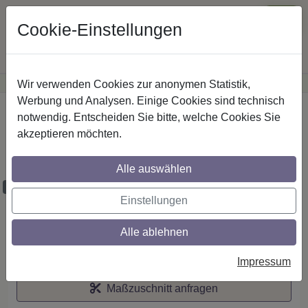
Cookie-Einstellungen
Wir verwenden Cookies zur anonymen Statistik,
·
Günstige Versandkosten
innerhalb Österreichs
Sichere Zahlung
Werbung und Analysen. Einige Cookies sind technisch
Startseite
notwendig. Entscheiden Sie bitte, welche Cookies Sie
akzeptieren möchten.
RR/IL-Stilg. 20 mm 2-lfg. Platon Luino 260
cm Silbergrau/Weiß
Alle auswählen
Maßzuschnitt möglich
Einstellungen
Alle ablehnen
Auf den Merkzettel
Impressum
Maßzuschnitt anfragen