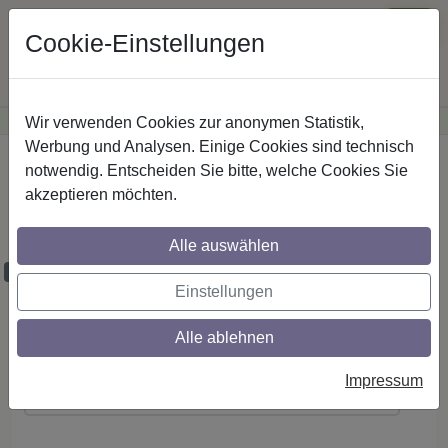
Cookie-Einstellungen
Wir verwenden Cookies zur anonymen Statistik,
·
Günstige Versandkosten
innerhalb Österreichs
Sichere Zahlung
Werbung und Analysen. Einige Cookies sind technisch
Startseite
notwendig. Entscheiden Sie bitte, welche Cookies Sie
akzeptieren möchten.
RR/IL-Stilg. 16 mm 2-lfg. Sinux Scarano
260 cm Edelst.-O.
Alle auswählen
Maßzuschnitt möglich
Einstellungen
Alle ablehnen
Montageanleitung
Impressum
(PDF ansehen / herunterladen)