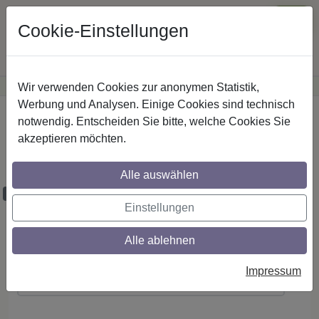
Cookie-Einstellungen
Wir verwenden Cookies zur anonymen Statistik,
·
Günstige Versandkosten
innerhalb Österreichs
Sichere Zahlung
Werbung und Analysen. Einige Cookies sind technisch
Startseite
notwendig. Entscheiden Sie bitte, welche Cookies Sie
akzeptieren möchten.
RR/IL-Stilg. 16 mm 2-lfg. Sinux Caras 520
cm Edelst.-O.
Alle auswählen
Maßzuschnitt möglich
Einstellungen
Alle ablehnen
Montageanleitung
Impressum
(PDF ansehen / herunterladen)