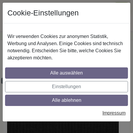
Cookie-Einstellungen
Wir verwenden Cookies zur anonymen Statistik,
·
Günstige Versandkosten
innerhalb Österreichs
Sichere Zahlung
Werbung und Analysen. Einige Cookies sind technisch
Startseite
Rollos
Rollostoffe
notwendig. Entscheiden Sie bitte, welche Cookies Sie
akzeptieren möchten.
Rollostoff - Dessin 4125 Screen 300
lichtdurchlässig PG 4
Alle auswählen
Proben bestellbar
Einstellungen
Alle ablehnen
Impressum