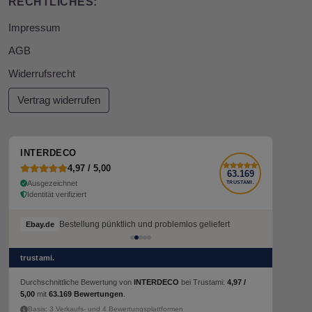
RECHTLICHES:
Impressum
AGB
Widerrufsrecht
Vertrag widerrufen
INTERDECO
4,97 / 5,00
63.169
Ausgezeichnet
TRUSTAMI.
Identität verifiziert
Bestellung pünktlich und problemlos geliefert
Ebay.de
trustami.
Durchschnittliche Bewertung von
INTERDECO
bei Trustami:
4,97 /
5,00
mit
63.169 Bewertungen
.
Basis: 3 Verkaufs- und 4 Bewertungsplattformen