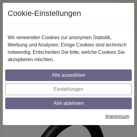
Cookie-Einstellungen
Wir verwenden Cookies zur anonymen Statistik,
·
Günstige Versandkosten
innerhalb Österreichs
Sichere Zahlung
Werbung und Analysen. Einige Cookies sind technisch
Startseite
Gardinenstangen
notwendig. Entscheiden Sie bitte, welche Cookies Sie
Gardinenstangen-Zubehör
Metall
akzeptieren möchten.
Alle auswählen
Ringe (Rundringe) mit Faltenhaken, Typ
H16 aus Metall in Schwarz für
Einstellungen
Gardinenstangen 16 mm Ø
Alle ablehnen
Impressum