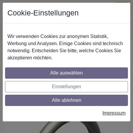
Cookie-Einstellungen
Wir verwenden Cookies zur anonymen Statistik,
·
Günstige Versandkosten
innerhalb Österreichs
Sichere Zahlung
Werbung und Analysen. Einige Cookies sind technisch
Startseite
Gardinenstangen
notwendig. Entscheiden Sie bitte, welche Cookies Sie
Gardinenstangen-Zubehör
Metall
akzeptieren möchten.
Alle auswählen
Ringe (Rundringe) mit Faltenhaken, Typ
H16 aus Metall in Chrom matt für
Einstellungen
Gardinenstangen 16 mm Ø
Alle ablehnen
Impressum