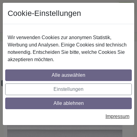
Cookie-Einstellungen
Wir verwenden Cookies zur anonymen Statistik,
·
Günstige Versandkosten
innerhalb Österreichs
Sichere Zahlung
Werbung und Analysen. Einige Cookies sind technisch
Startseite
Plissee - Faltstores
Plisseestoffe
notwendig. Entscheiden Sie bitte, welche Cookies Sie
akzeptieren möchten.
Plisseestoff - Dessin P-A1A10 Opera
lichtdurchlässig PG A
Alle auswählen
Proben bestellbar
Einstellungen
Alle ablehnen
Impressum