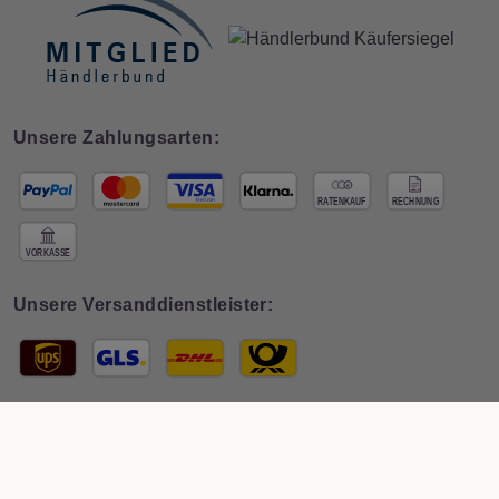
Unsere Zahlungsarten:
Unsere Versanddienstleister:
© 2026 Interdeco GmbH · * Preis inkl. österr.
MwSt zzgl. Versand
. Der
Gesamtpreis ist abhängig vom Mehrwertsteuersatz des Lieferlandes.