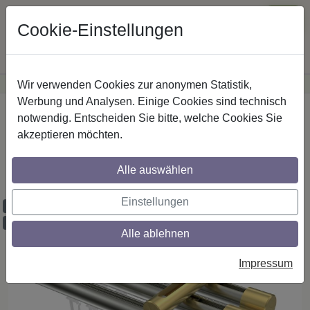
Cookie-Einstellungen
Wir verwenden Cookies zur anonymen Statistik,
·
Günstige Versandkosten
innerhalb Österreichs
Sichere Zahlung
Werbung und Analysen. Einige Cookies sind technisch
Startseite
Innenlaufstangen
Edelstahl-Optik
notwendig. Entscheiden Sie bitte, welche Cookies Sie
akzeptieren möchten.
Gardinenstangen mit Innenlauf aus
Edelstahl-Optik / Messing-Optik in 20 mm
Alle auswählen
Ø, 3-läufig, Modell SITENO - Luino
Einstellungen
Maßzuschnitt möglich
Ausklinkung möglich
Alle ablehnen
Impressum