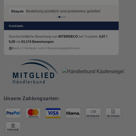
Bestellung pünktlich und problemlos geliefert
Bestellung pünktlich und problemlos geliefert
Ebay.de
Ebay.de
trustami.
Durchschnittliche Bewertung von
INTERDECO
bei Trustami:
4,97 /
5,00
mit
63.174 Bewertungen
.
Basis: 3 Verkaufs- und 4 Bewertungsplattformen
Unsere Zahlungsarten: