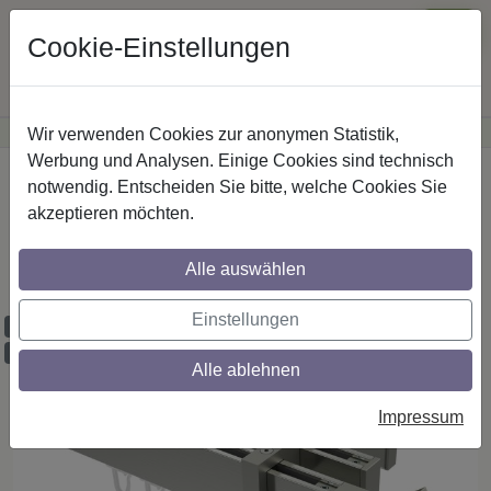
Cookie-Einstellungen
Wir verwenden Cookies zur anonymen Statistik,
·
Günstige Versandkosten
innerhalb Österreichs
Sichere Zahlung
Werbung und Analysen. Einige Cookies sind technisch
Startseite
Innenlaufstangen
Edelstahl-Optik
notwendig. Entscheiden Sie bitte, welche Cookies Sie
akzeptieren möchten.
Gardinenstangen mit eckigem Innenlauf
aus Edelstahl-Optik in 14x35 mm, 2-läufig,
Alle auswählen
Modell SMARTLINE - Conex
Einstellungen
Maßzuschnitt möglich
Ausklinkung möglich
Alle ablehnen
Impressum