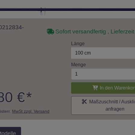
 10212834-
Sofort versandfertig , Lieferzei
Länge
100 cm
Menge
In den Warenkor
80 €
*
Maßzuschnitt / Auskl
anfragen
 österr.
MwSt zzgl. Versand
Modelle