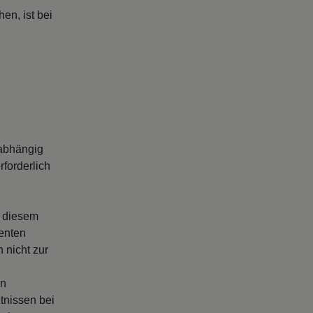
en, ist bei
abhängig
forderlich
s diesem
enten
 nicht zur
en
tnissen bei