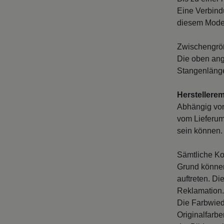
Eine Verbind
diesem Model
Zwischengröß
Die oben ang
Stangenlänge
Herstellere
Abhängig vo
vom Lieferum
sein können. 
Sämtliche Ko
Grund können
auftreten. D
Reklamation.
Die Farbwied
Originalfarb