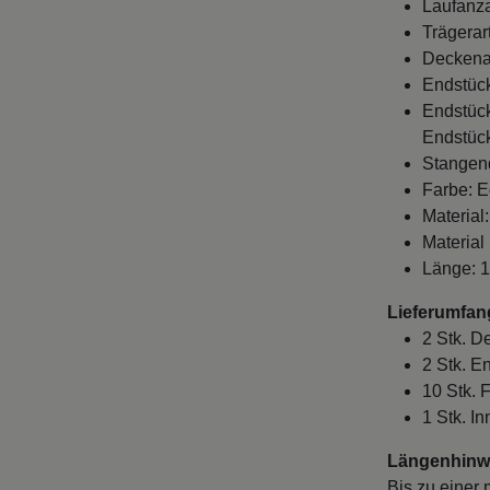
Laufanza
Trägerar
Deckena
Endstüc
Endstück
Endstück
Stangen
Farbe: E
Material
Material
Länge: 
Lieferumfan
2 Stk. D
2 Stk. 
10 Stk. 
1 Stk. I
Längenhinwe
Bis zu einer