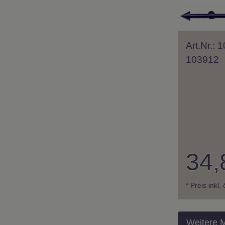
Art.Nr.:
103912
34,
* Preis inkl.
Weitere 