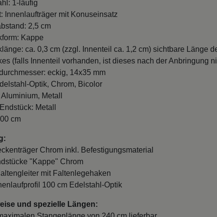
hl: 1-läufig
t: Innenlaufträger mit Konuseinsatz
bstand: 2,5 cm
kform: Kappe
länge: ca. 0,3 cm (zzgl. Innenteil ca. 1,2 cm) sichtbare Länge d
es (falls Innenteil vorhanden, ist dieses nach der Anbringung ni
durchmesser: eckig, 14x35 mm
delstahl-Optik, Chrom, Bicolor
: Aluminium, Metall
 Endstück: Metall
100 cm
g:
eckenträger Chrom inkl. Befestigungsmaterial
Endstücke "Kappe" Chrom
Faltengleiter mit Faltenlegehaken
nnenlaufprofil 100 cm Edelstahl-Optik
ise und spezielle Längen:
 maximalen Stangenlänge von 240 cm lieferbar.