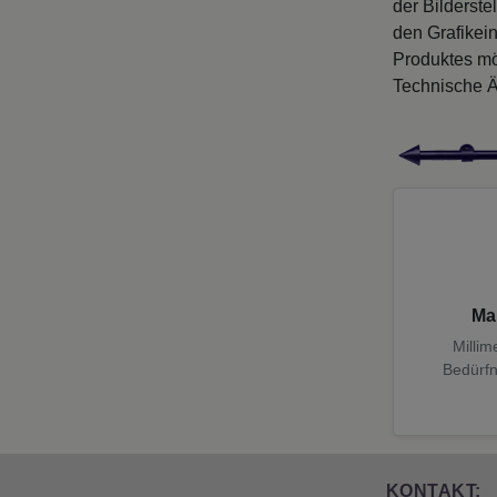
der Bilderste
den Grafikei
Produktes mö
Technische Ä
Ma
Millim
Bedürfn
KONTAKT: