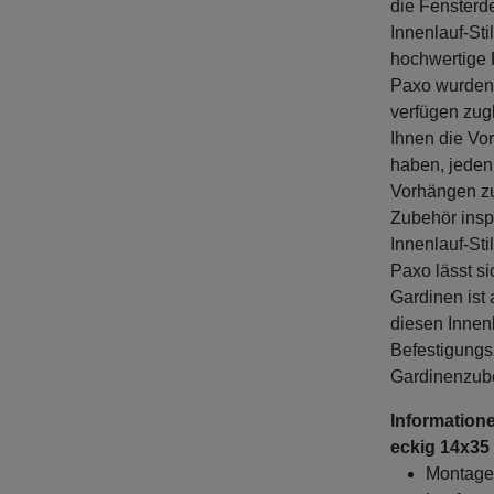
die Fensterd
Innenlauf-Sti
hochwertige 
Paxo wurden 
verfügen zug
Ihnen die Vo
haben, jeden
Vorhängen zu
Zubehör insp
Innenlauf-St
Paxo lässt s
Gardinen ist
diesen Innenl
Befestigungs
Gardinenzube
Information
eckig 14x35
Montage