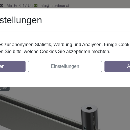
00
· Mo–Fr 8–17 Uhr
info@interdeco.at
stellungen
fstangen
Gardinenschienen
Scheibenstangen
Gardine
 zur anonymen Statistik, Werbung und Analysen. Einige Cooki
Innenlaufstangen
Aluminium / Metall
n Sie bitte, welche Cookies Sie akzeptieren möchten.
nstangen mit eckigem Innenlauf Deckenmon
en
Einstellungen
A
äufig, Modell SONIUS - Paxo Edelstahl-Op
glich
lich