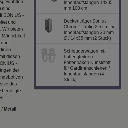
usgewählten
Innenlaufstangen 14x35
mm 100 cm
) sind
ll SONIUS -
Deckenträger Sonius
itet und
Chrom 1-läufig 2,5 cm für
 Wir bieten
Innenlaufstangen 20 mm
 Möglichkeit
Ø / 14x35 mm (2 Stück)
 und
dinen-
Schleuderwagen mit
mit diesen
Faltengleiter u.
Faltenhaken Kunststoff
SONIUS -
für Gardinenschienen /
ängen der
Innenlaufstangen (4
Angebot von
Stück)
usive des
 benötigte
en.
/ Metall