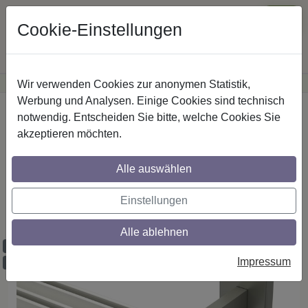
Cookie-Einstellungen
Wir verwenden Cookies zur anonymen Statistik,
·
Günstige Versandkosten
innerhalb Österreichs
Sichere Zahlung
Werbung und Analysen. Einige Cookies sind technisch
Startseite
Innenlaufstangen
Aluminium / Metall
notwendig. Entscheiden Sie bitte, welche Cookies Sie
akzeptieren möchten.
Gardinenstangen mit eckigem Innenlauf
Alle auswählen
aus Aluminium / Metall in 14x35 mm, 3-
läufig, Modell SMARTLINE - Paxo Weiß /
Einstellungen
Edelstahl-Optik (Wandabstand lang)
Alle ablehnen
Maßzuschnitt möglich
Impressum
Ausklinkung möglich