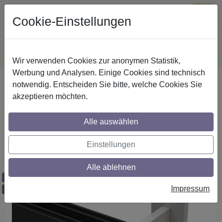
Cookie-Einstellungen
Wir verwenden Cookies zur anonymen Statistik,
·
Günstige Versandkosten
innerhalb Österreichs
Sichere Zahlung
Werbung und Analysen. Einige Cookies sind technisch
Startseite
Innenlaufstangen
Aluminium / Metall
notwendig. Entscheiden Sie bitte, welche Cookies Sie
akzeptieren möchten.
Gardinenstangen mit eckigem Innenlauf
Alle auswählen
aus Aluminium / Metall in 14x35 mm, 2-
läufig, Modell SMARTLINE - Lox Schwarz
Einstellungen
/ Weiß
Alle ablehnen
Maßzuschnitt möglich
Impressum
Ausklinkung möglich